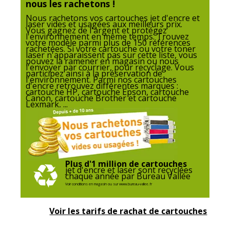
nous les rachetons !
Nous rachetons vos cartouches jet d'encre et
laser vides et usagées aux meilleurs prix.
Référence produit fabricant
27557
Vous gagnez de l'argent et protégez
l'environnement en même temps. Trouvez
votre modèle parmi plus de 150 références
Divers
rachetées. Si votre cartouche ou votre toner
laser n'apparaissent pas sur cette liste, vous
Divers
pouvez la ramener en magasin ou nous
l'envoyer par courrier, pour recyclage. Vous
participez ainsi à la préservation de
l'environnement. Parmi nos cartouches
Compatibilité
Canon PIXMA TR7550
,
TR8550
,
d'encre retrouvez différentes marques :
détaillée du
TS6150
,
TS6151
,
TS6250
,
TS6251
,
cartouche HP, cartouche Epson, cartouche
Canon, cartouche Brother et cartouche
produit
TS6350
,
TS6351
,
TS6351a
,
TS705a
,
Lexmark, ...
TS8150
,
TS8151
,
TS8152
,
TS8250
,
TS8251
,
TS8252
,
TS8350
,
TS8350a
,
TS8351
,
TS8352
,
TS8352a
,
TS9150
,
TS9155
,
TS9550
,
TS9551C
Plus d'1 million de cartouches
Consommables
Pack de 1
jet d'encre et laser sont recyclées
inclus
chaque année par Bureau Vallée
Voir conditions en magasin ou sur www.bureau-vallee.fr
Cartouches de
Canon CLI_581XXL
Voir les tarifs de rachat de cartouches
marque
équivalentes