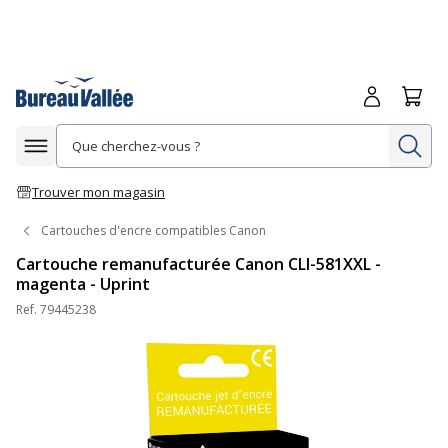
Me connecte
Panie
Re
Afficher la navigation
Trouver mon magasin
Cartouches d'encre compatibles Canon
Cartouche remanufacturée Canon CLI-581XXL -
magenta - Uprint
Ref.
79445238