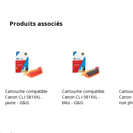
Informations sur les services
Informations sur les services
Produits associés
Etat du produit
Produit Neuf
Garantie
Garantie
Garantie commerciale
3 ans
Cartouche compatible
Cartouche compatible
Cartou
Canon CLI-581XXL -
Canon CLI-581XXL -
Canon 
jaune - G&G
bleu - G&G
noir p