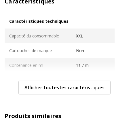
Caractéristiques
Caractéristiques techniques
Caractéristiques techniques
Capacité du consommable
XXL
Cartouches de marque
Non
Contenance en ml
11.7 ml
Nombre de pages imprimables
850 pages
Afficher toutes les caractéristiques
Compatible avec technologie
Jet d'encre
Type de consommable
Cartouche d'encre
Produits similaires
Caractéristiques générales
Caractéristiques générales