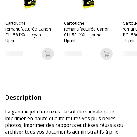
Cartouche
Cartouche
Cartou
remanufacturée Canon
remanufacturée Canon
remanu
CLI-581XXL - cyan -
CLI-581XXL - jaune -
PGI-58
Uprint
Uprint
- Uprin
Ajouter au panier
Ajouter au p
Description
La gamme jet d'encre est la solution idéale pour
imprimer en haute qualité toutes vos plus belles
photos, imprimer des rapports et thèses réussis ou
archiver tous vos documents administratifs à prix