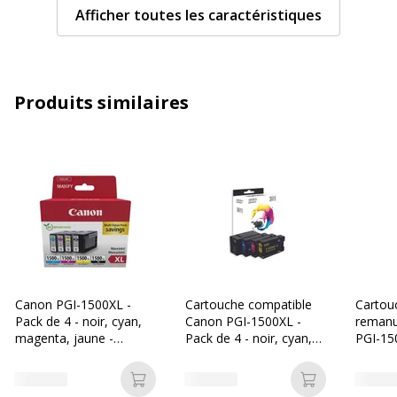
Afficher toutes les caractéristiques
Contenance en ml
14 ml
Couleur du consommable
Cyan
Produits similaires
Nombre de pages imprimables
1050 pages
Compatible avec technologie
Jet d'encre
Type de consommable
Cartouche d'encre
Caractéristiques générales
Caractéristiques générales
Canon PGI-1500XL -
Cartouche compatible
Cartou
Pack de 4 - noir, cyan,
Canon PGI-1500XL -
remanu
Catégorie d'accessoire
Consommables
magenta, jaune -
Pack de 4 - noir, cyan,
PGI-15
d'impression
cartouche d'encre
magenta, jaune - Switch
- noir,
originale
jaune -
Catégorie de
Cartouches
Ajouter au panier
Ajouter au p