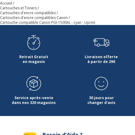
Accueil
Cartouches et Toners
Cartouches d'encre compatibles
Cartouches d'encre compatibles Canon
Cartouche compatible Canon PGI-1500XL - cyan - Uprint
Retrait Gratuit
Livraison offerte
en magasin
à partir de 29€
Service après-vente
30 jours pour
dans nos 320 magasins
changer d'avis
Besoin d’Aide ?