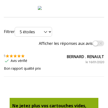
Compatibilité
Canon MAXIFY MB2050
,
MB2150
,
détaillée du
MB2155
,
MB2350
,
MB2750
,
produit
MB2755
Consommables
Pack de 1
Filtrer
inclus
Afficher les réponses aux avis
Cartouches de
Canon PGI_1500XL C
marque
équivalentes
5
BERNARD . RENAULT
Avis vérifié
le
16/01/2020
Informations sur les services
Bon rapport qualité prix
Informations sur les services
Etat du produit
Produit Neuf
Données logistiques
Données logistiques
Ne jetez plus vos cartouches vides,