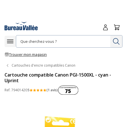
Me connecte
Panie
Re
Afficher la navigation
Trouver mon magasin
Cartouches d'encre compatibles Canon
Cartouche compatible Canon PGI-1500XL - cyan -
Uprint
Coût environnemental :
Ref.
79401420
5
(1 avis)
75