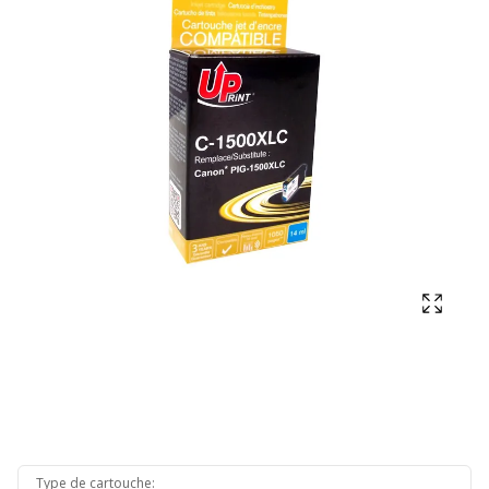
Affich
Type de cartouche
: