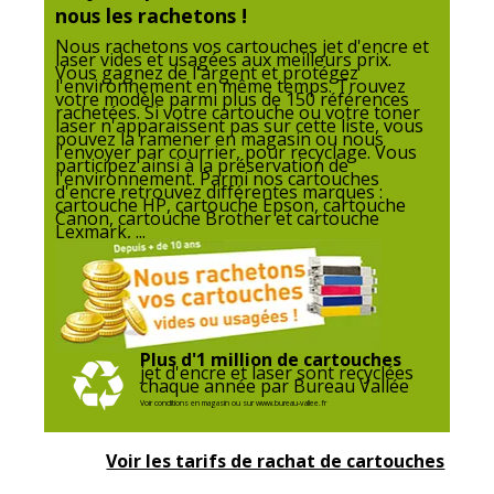
Quantité emballée
1
nous les rachetons !
Nous rachetons vos cartouches jet d'encre et
Caractéristiques environnementales
laser vides et usagées aux meilleurs prix.
Caractéristiques environnementales
Vous gagnez de l'argent et protégez
l'environnement en même temps. Trouvez
votre modèle parmi plus de 150 références
rachetées. Si votre cartouche ou votre toner
Impact environnemental
undefined kg CO2e
laser n'apparaissent pas sur cette liste, vous
pouvez la ramener en magasin ou nous
l'envoyer par courrier, pour recyclage. Vous
participez ainsi à la préservation de
Garantie
l'environnement. Parmi nos cartouches
Garantie
d'encre retrouvez différentes marques :
cartouche HP, cartouche Epson, cartouche
Canon, cartouche Brother et cartouche
Lexmark, ...
Garantie commerciale
3 ans
Plus d'1 million de cartouches
jet d'encre et laser sont recyclées
chaque année par Bureau Vallée
Voir conditions en magasin ou sur www.bureau-vallee.fr
Voir les tarifs de rachat de cartouches