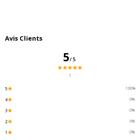
consommable
Couleur de l'article
Cyan
Quantité incluse
1
Avis Clients
Type de cartouche
Compatible UPrint
5
/5
Données d'identification
Données d'identification
1
Code barre maitre
3584770889623
5
100%
4
Marque
UPrint
0%
3
0%
Référence produit fabricant
15059
2
0%
Divers
1
0%
Divers