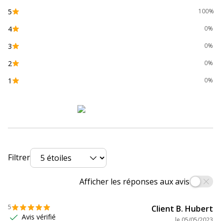
Données d'identification
5
100%
4
Code barre maitre
0010343858770,0496099925612
0%
3
0%
Marque
Epson
2
0%
Référence produit
C13T580100
1
0%
fabricant
Divers
Divers
Compatibilité
Epson Stylus Pro 3800
,
Pro 3800
détaillée du
Graphics
,
Pro 3800 Professional
Filtrer
produit
Edition
,
Pro 3880
,
Pro 3880 Mirage
Edition
,
Pro 3880 Signature Worthy
Edition
Afficher les réponses aux avis
Consommables
Pack de 1
5
Client B. Hubert
inclus
Avis vérifié
le
05/05/2023