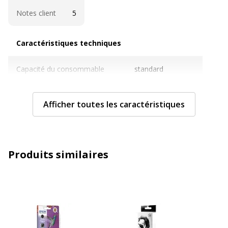
Notes client
5
Caractéristiques techniques
Caractéristiques techniques
Capacité du consommable
standard
Cartouches de marque
Oui
Afficher toutes les caractéristiques
Contenance en ml
80 ml
Couleur du consommable
Photo noire
Produits similaires
Nombre de pages imprimables
Non communiqué
Compatible avec technologie
Jet d'encre
Type de consommable
Cartouche d'encre