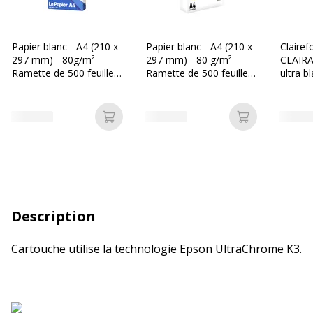
Papier blanc - A4 (210 x
Papier blanc - A4 (210 x
Clairef
297 mm) - 80g/m² -
297 mm) - 80 g/m² -
CLAIRA
Ramette de 500 feuilles
Ramette de 500 feuilles
ultra b
- Bureau Vallée
- Les Prix Mini
297 mm
Ramette
Ajouter au panier
Ajouter au p
Description
Cartouche utilise la technologie Epson UltraChrome K3.