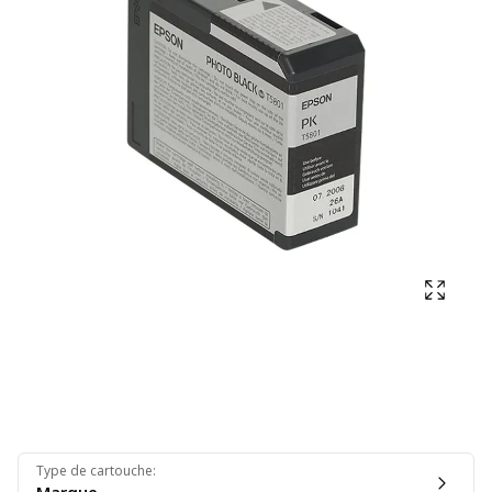
Affich
Type de cartouche
: