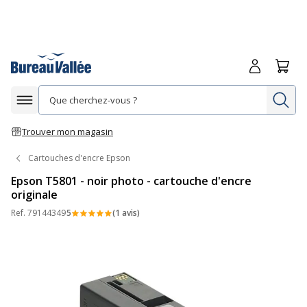
Me connecte
Panie
Re
Afficher la navigation
Trouver mon magasin
Cartouches d'encre Epson
Epson T5801 - noir photo - cartouche d'encre
originale
Ref.
79144349
5
(1 avis)