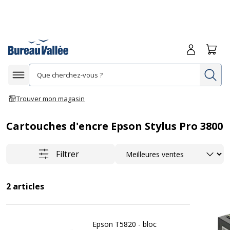
Me connecte
Panie
Re
Afficher la navigation
Trouver mon magasin
Cartouches d'encre Epson Stylus Pro 3800
Trier
Filtrer
2
articles
Epson T5820 - bloc