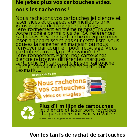
Ne jetez plus vos cartouches vides,
nous les rachetons !
Nous rachetons vos cartouches jet d'encre et
laser vides et usagées aux meilleurs prix.
Vous gagnez de l'argent et protégez
l'environnement en même temps. Trouvez
votre modèle parmi plus de 150 références
rachetées. Si votre cartouche ou votre toner
laser n'apparaissent pas sur cette liste, vous
pouvez la ramener en magasin ou nous
l'envoyer par courrier, pour recyclage. Vous
participez ainsi à la préservation de
l'environnement. Parmi nos cartouches
d'encre retrouvez différentes marques :
cartouche HP, cartouche Epson, cartouche
Canon, cartouche Brother et cartouche
Lexmark, ...
Plus d'1 million de cartouches
jet d'encre et laser sont recyclées
chaque année par Bureau Vallée
Voir conditions en magasin ou sur www.bureau-vallee.fr
Voir les tarifs de rachat de cartouches