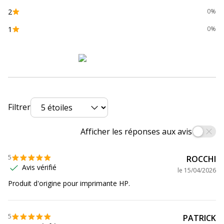
2
0%
Marque
HP
1
0%
Référence produit
T6L91AE
fabricant
Divers
Divers
Filtrer
Compatibilité
HP Officejet 6950
,
6951
,
6954
,
6956
,
détaillée du
6962 ¦ HP Officejet Pro 6960
,
6961
,
produit
6963
,
6964
,
6965
,
6966
,
6968
,
6970
,
Afficher les réponses aux avis
6971
,
6974
,
6975
,
6976
,
6978
,
6979
5
ROCCHI
Consommables
Pack de 1
Avis vérifié
le
15/04/2026
inclus
Produit d'origine pour imprimante HP.
Informations sur les services
Informations sur les services
5
PATRICK