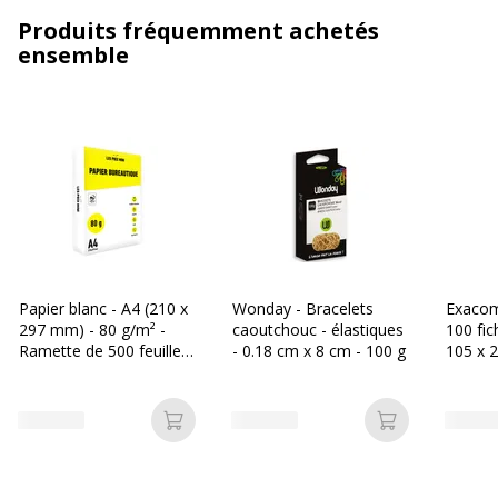
Produits fréquemment achetés
ensemble
Papier blanc - A4 (210 x
Wonday - Bracelets
Exacom
297 mm) - 80 g/m² -
caoutchouc - élastiques
100 fic
Ramette de 500 feuilles
- 0.18 cm x 8 cm - 100 g
105 x 
- Les Prix Mini
couleur
Ajouter au panier
Ajouter au p