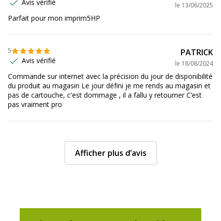
Etat du produit
Produit Neuf
Avis vérifié
le
13/06/2025
Parfait pour mon imprim5HP
Données logistiques
Données logistiques
5
PATRICK
Quantité emballée
1
Avis vérifié
le
18/08/2024
Commande sur internet avec la précision du jour de disponibilité
du produit au magasin Le jour défini je me rends au magasin et
pas de cartouche, c'est dommage , il a fallu y retourner C’est
pas vraiment pro
Afficher plus d’avis