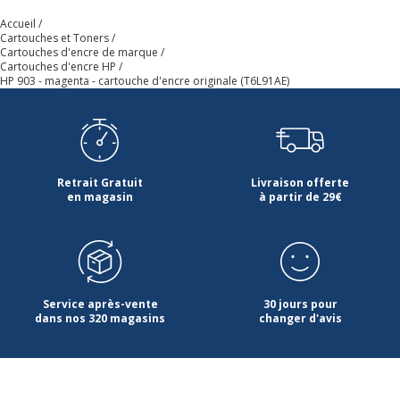
Accueil
Cartouches et Toners
Cartouches d'encre de marque
Cartouches d'encre HP
HP 903 - magenta - cartouche d'encre originale (T6L91AE)
Retrait Gratuit
Livraison offerte
en magasin
à partir de 29€
Service après-vente
30 jours pour
dans nos 320 magasins
changer d'avis