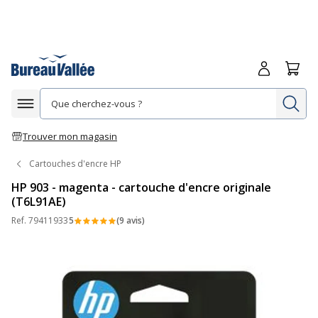
Me connecte
Panie
Re
Afficher la navigation
Trouver mon magasin
Cartouches d'encre HP
HP 903 - magenta - cartouche d'encre originale
(T6L91AE)
Ref.
79411933
5
(9 avis)