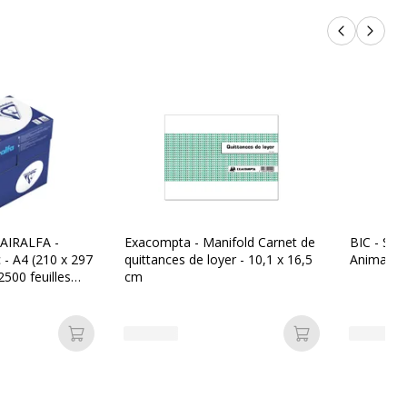
Produits p
Produi
LAIRALFA -
Exacompta - Manifold Carnet de
BIC - Styl
c - A4 (210 x 297
quittances de loyer - 10,1 x 16,5
Animals 
500 feuilles
cm
ettes)
Ajouter au panier
Ajouter au pan