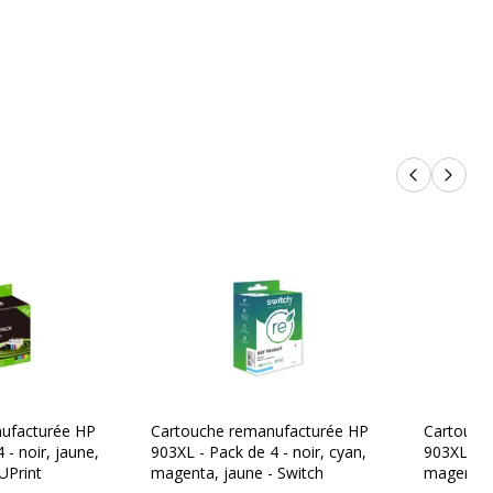
300 pages
Jet d'encre
Cartouche d'encre
Produits p
Produi
Anglais, Français, Grec, Hollandais, Italien,
Russe
on
ufacturée HP
Cartouche remanufacturée HP
Cartouch
0199764694270,889894728876
 - noir, jaune,
903XL - Pack de 4 - noir, cyan,
903XL - pa
UPrint
magenta, jaune - Switch
magenta,
HP