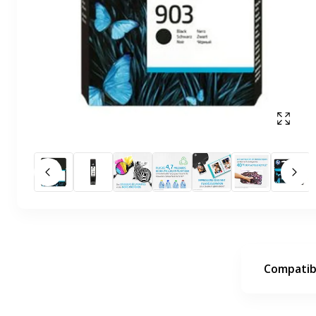
Affich
Slide précédent
Slid
Compatibi