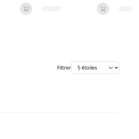
Ajouter au panier
Ajouter au pan
nt
T6L99AE
Filtrer
rvices
vices
Produit Neuf