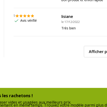
5
lisiane
Avis vérifié
le
17/12/2022
Très bien
0.1 kg
Afficher p
 les rachetons !
ser vides et usagées aux meilleurs prix.
nnement en même temps. Trouvez votre modèle parmi plus de