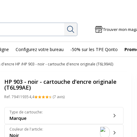
Rechercher
Trouver mon mag
ligne
Configurez votre bureau
-50% sur les TPE Qonto
Prom
 d'encre HP
HP 903 - noir - cartouche d'encre originale (T6L99AE)
HP 903 - noir - cartouche d'encre originale
(T6L99AE)
Ref.
79411935
4,4
(7 avis)
Type de cartouche
:
Marque
Couleur de l'article
:
Noir