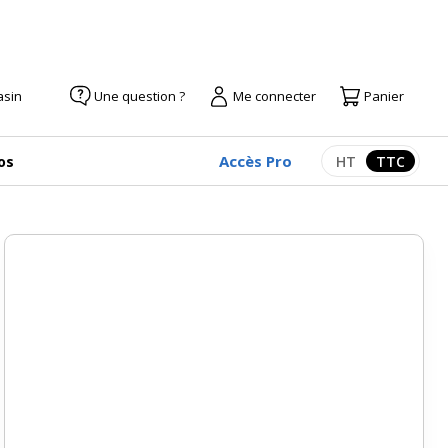
asin
Une question ?
Me connecter
Panier
Accès Pro
os
HT
TTC
Afficher les pr
Afficher