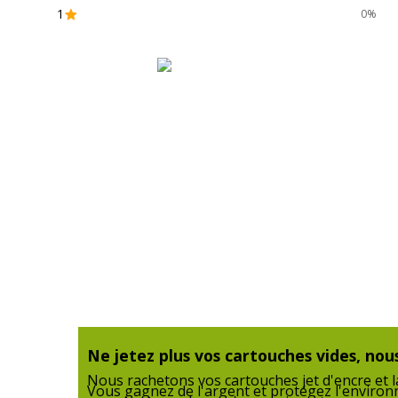
1
0%
Données logistiques
Données logistiques
Poids emballé
Ne jetez plus vos cartouches vides, nous
Nous rachetons vos cartouches jet d'encre et la
Vous gagnez de l'argent et protégez l'enviro