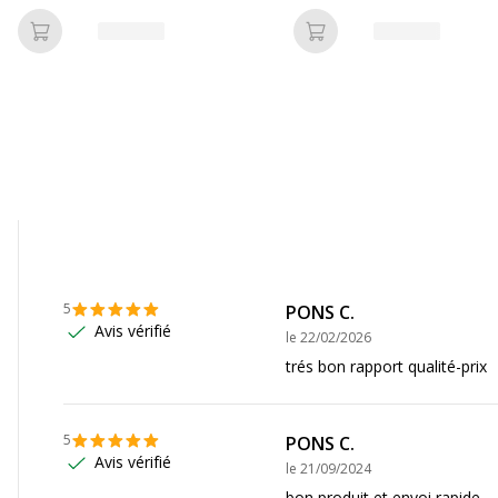
Ajouter au panier
Ajouter au panier
Référence produit fabrica
Informations sur les se
Informations sur les ser
5
PONS C.
4
,
6956
,
6962 ¦ HP
Etat du produit
Avis vérifié
3
,
6964
,
6965
,
6966
,
le
22/02/2026
,
6976
,
6978
,
6979
trés bon rapport qualité-prix
5
PONS C.
Avis vérifié
le
21/09/2024
bon produit et envoi rapide