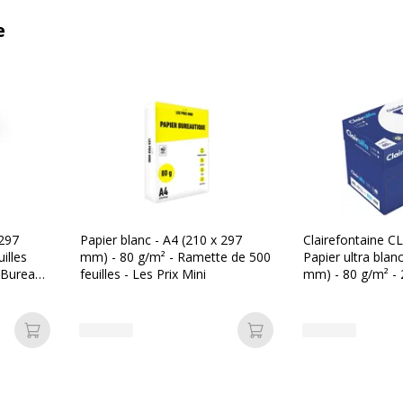
e
 297
Papier blanc - A4 (210 x 297
Clairefontaine C
illes
mm) - 80 g/m² - Ramette de 500
Papier ultra blan
- Bureau
feuilles - Les Prix Mini
mm) - 80 g/m² - 2
(carton de 5 ram
Ajouter au panier
Ajouter au panier