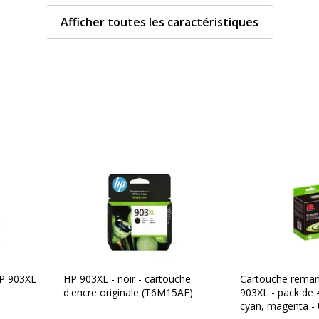
Nombre de pages
imprimables
Afficher toutes les caractéristiques
Compatible avec
technologie
Type de consommable
Localisation
Données d'identificati
Données d'identification
HP 903XL
HP 903XL - noir - cartouche
Cartouche reman
les d'impression
Code barre maitre
d'encre originale (T6M15AE)
903XL - pack de 4
cyan, magenta - 
s
Marque