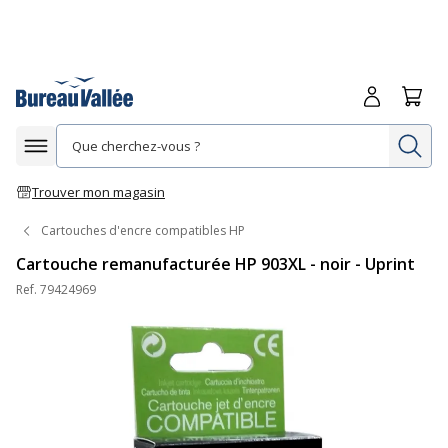
Me connecte
Panie
Re
Afficher la navigation
Trouver mon magasin
Cartouches d'encre compatibles HP
Cartouche remanufacturée HP 903XL - noir - Uprint
Ref.
79424969