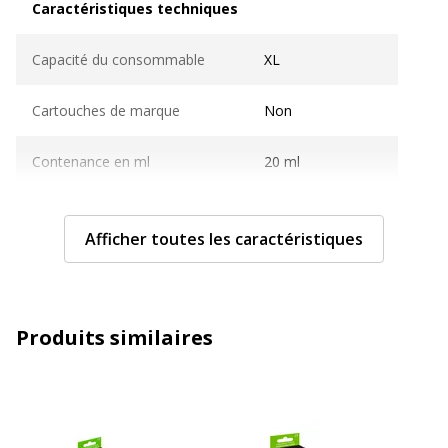
Caractéristiques techniques
Capacité du consommable
XL
Cartouches de marque
Non
Contenance en ml
20 ml
Nombre de pages imprimables
600 pages
Afficher toutes les caractéristiques
Compatible avec technologie
Jet d'encre
Technologie d'impression
Jet d'encre
Produits similaires
Type de consommable
Cartouche d'encre
Caractéristiques générales
Caractéristiques générales