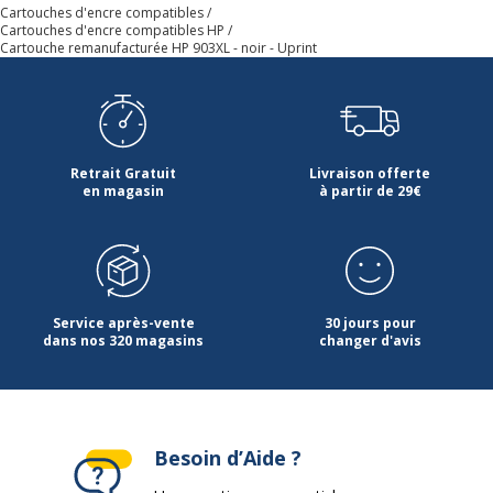
Garantie
Cartouches d'encre compatibles
Garantie
Cartouches d'encre compatibles HP
Cartouche remanufacturée HP 903XL - noir - Uprint
Garantie commerciale
3 ans
Retrait Gratuit
Livraison offerte
en magasin
à partir de 29€
Service après-vente
30 jours pour
dans nos 320 magasins
changer d'avis
Besoin d’Aide ?