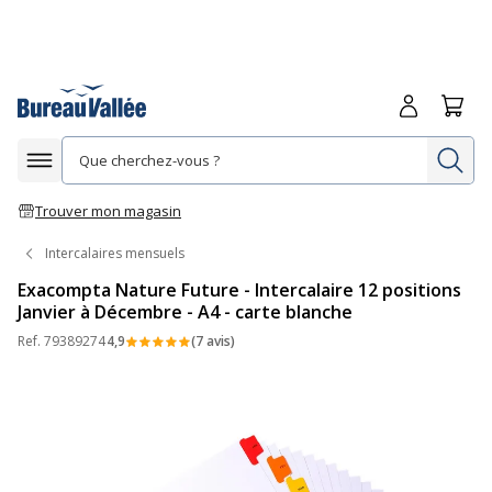
Me connecte
Panie
Re
Afficher la navigation
Trouver mon magasin
Intercalaires mensuels
Exacompta Nature Future - Intercalaire 12 positions
Janvier à Décembre - A4 - carte blanche
Ref.
79389274
4,9
(7 avis)