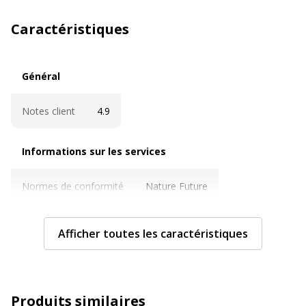
Caractéristiques
Général
Général
Notes client
4.9
Informations sur les services
Informations sur les services
Normes de conformité
Nature Future
Caractéristiques techniques
Caractéristiques techniques
Afficher toutes les caractéristiques
Caractéristiques
Languettes renforcées, Trous
archivage
renforcés
Produits similaires