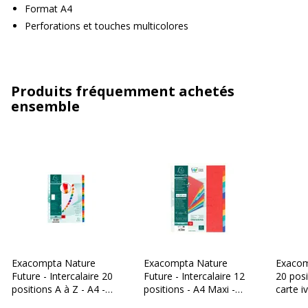
Format A4
Perforations et touches multicolores
Produits fréquemment achetés
ensemble
Exacompta Nature
Exacompta Nature
Exacomp
Future - Intercalaire 20
Future - Intercalaire 12
20 posi
positions A à Z - A4 -
positions - A4 Maxi -
carte i
carte blanche
carte lustrée colorée