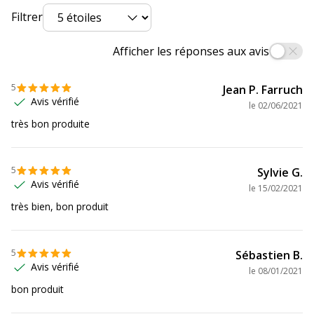
Données d'identification
Données d'identification
Filtrer
Code barre maitre
3130630011132
Afficher les réponses aux avis
Marque
Exacompta
5
Jean P. Farruch
Avis vérifié
le
02/06/2021
Référence produit fabricant
1113E
très bon produite
5
Sylvie G.
Avis vérifié
le
15/02/2021
très bien, bon produit
5
Sébastien B.
Avis vérifié
le
08/01/2021
bon produit