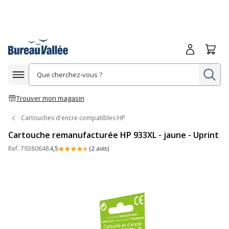
Me connecte
Panie
Re
Afficher la navigation
Trouver mon magasin
Cartouches d'encre compatibles HP
Cartouche remanufacturée HP 933XL - jaune - Uprint
Ref.
79380648
4,5
(2 avis)