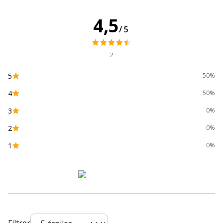
4,5
Code
3584770896218,3584770831134,358477088823
/5
barre
maitre
2
Marque
UPrint
5
50%
4
Référence
22514
50%
produit
3
0%
fabricant
2
0%
Divers
Divers
1
0%
Compatibilité
HP Officejet 6100 ePrinter
,
6600 H711a
,
détaillée du
6700 Premium H711n
,
7110 Wide Format
produit
ePrinter
,
7510 Wide Format
,
7610 Wide
Format
,
7612 Wide Format
Consommables
Pack de 1