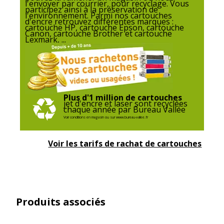
l'envoyer par courrier, pour recyclage. Vous
participez ainsi à la préservation de
l'environnement. Parmi nos cartouches
d'encre retrouvez différentes marques :
cartouche HP, cartouche Epson, cartouche
Canon, cartouche Brother et cartouche
Lexmark, ...
Plus d'1 million de cartouches
jet d'encre et laser sont recyclées
chaque année par Bureau Vallée
Voir conditions en magasin ou sur www.bureau-vallee.fr
Voir les tarifs de rachat de cartouches
Produits associés