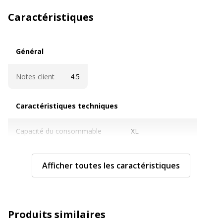
Caractéristiques
Général
Général
Notes client
4.5
Caractéristiques techniques
Caractéristiques techniques
Capacité du consommable
XL
Cartouches de marque
Non
Afficher toutes les caractéristiques
Contenance en ml
14 ml
Nombre de pages imprimables
825 pages
Produits similaires