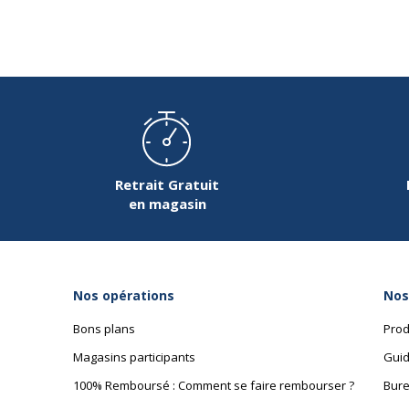
Dimensions et poids
Dimensions et poids
Poids du produit
Retrait Gratuit
en magasin
Nos opérations
Nos
Bons plans
Prod
Magasins participants
Guid
100% Remboursé : Comment se faire rembourser ?
Bure