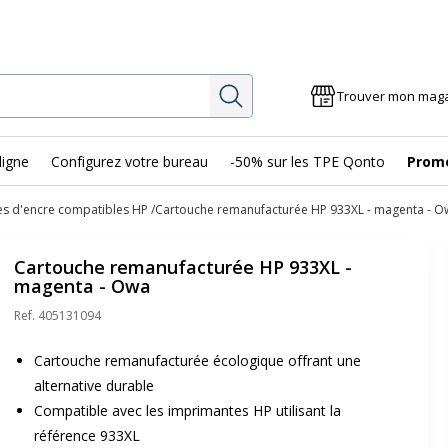
Rechercher
Trouver mon mag
ligne
Configurez votre bureau
-50% sur les TPE Qonto
Prom
s d'encre compatibles HP
Cartouche remanufacturée HP 933XL - magenta - O
Cartouche remanufacturée HP 933XL -
magenta - Owa
Ref.
405131094
Cartouche remanufacturée écologique offrant une
alternative durable
Compatible avec les imprimantes HP utilisant la
référence 933XL