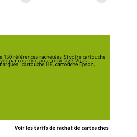
Ajouter au panier
Ajouter au pan
33XL
 150 références rachetées. Si votre cartouche
yer par courrier, pour recyclage. Vous
 marques : cartouche HP, cartouche Epson,
5.3 cm
50 g
2.3 cm
1
Voir les tarifs de rachat de cartouches