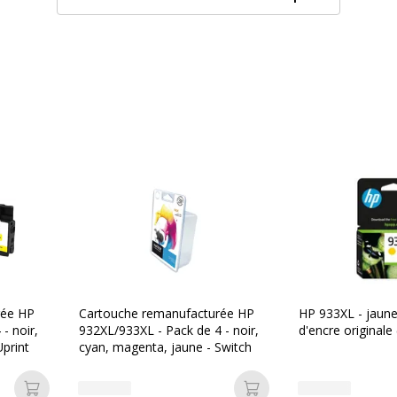
030 pages
Type de cartouche
et d'encre
artouche d'encre
Divers
Divers
112539783693
Compatibilité
HP Of
détaillée du
H711
produit
7610
OWA
rée HP
Cartouche remanufacturée HP
HP 933XL - jaune
- noir,
932XL/933XL - Pack de 4 - noir,
d'encre original
Consommables
Pack
print
cyan, magenta, jaune - Switch
K20427OW
inclus