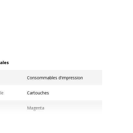
ales
les
Consommables d'impression
le
Cartouches
Magenta
1