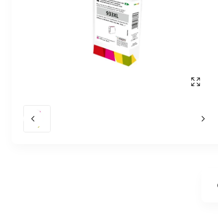
Affich
Slide précédent
Slid