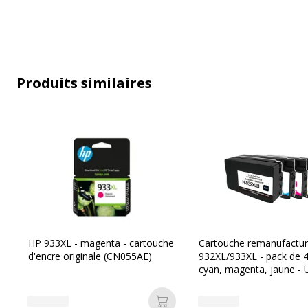
Nombre de pages imprimables
1
Compatible avec technologie
J
Produits similaires
Type de consommable
C
Données d'identification
Données d'identification
Code barre maitre
3
Marque
HP 933XL - magenta - cartouche
Cartouche remanufactu
d'encre originale (CN055AE)
932XL/933XL - pack de 4 
cyan, magenta, jaune - U
Référence produit fabricant