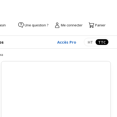
asin
Une question ?
Me connecter
Panier
Accès Pro
os
HT
TTC
Afficher les pr
Afficher
wa