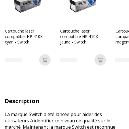
Cartouche laser
Cartouche laser
Cartou
compatible HP 410X -
compatible HP 410X -
compat
cyan - Switch
jaune - Switch
magent
Ajouter au panier
Ajouter au p
Description
La marque Switch a été lancée pour aider des
utilisateurs à identifier ce niveau de qualité sur le
marché. Maintenant la marque Switch est reconnue