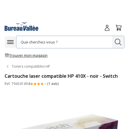
Me connecte
Panie
Re
Afficher la navigation
Trouver mon magasin
Toners compatibles HP
Cartouche laser compatible HP 410X - noir - Switch
Ref.
79434149
4
(1 avis)