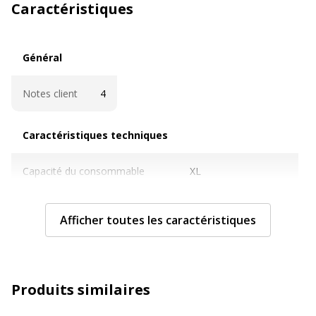
Caractéristiques
Général
Général
Notes client
4
Caractéristiques techniques
Caractéristiques techniques
Capacité du consommable
XL
Cartouches de marque
Non
Afficher toutes les caractéristiques
Couleur du consommable
Noir
Couverture du cycle d'utilisation
ISO/IEC 19798/19752
Produits similaires
Nombre de pages imprimables
6500 pages