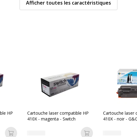
Afficher toutes les caractéristiques
aser
rtouche de toner
Divers
Divers
004,3700654258969
Compatibilité
HP C
détaillée du
MFP
produit
M47
Consommables
Pack
ible HP
Cartouche laser compatible HP
Cartouche laser 
inclus
410X - magenta - Switch
410X - noir - G&
Cartouches de
HP 4
Ajouter au panier
Ajouter au panier
marque