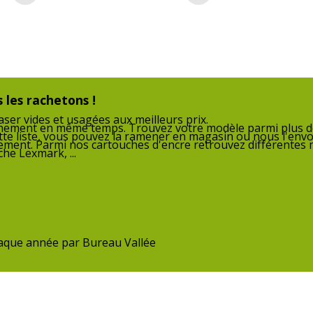
équivalentes
 les rachetons !
Données logistiques
ser vides et usagées aux meilleurs prix.
nnement en même temps. Trouvez votre modèle parmi plus de
Données logistiques
tte liste, vous pouvez la ramener en magasin ou nous l'envo
roduit Neuf
Quantité emballée
nnement. Parmi nos cartouches d'encre retrouvez différentes
he Lexmark, ...
EACH, RoHS
chaque année par Bureau Vallée
Garantie
Garantie
0.005 kg
Garantie commerciale