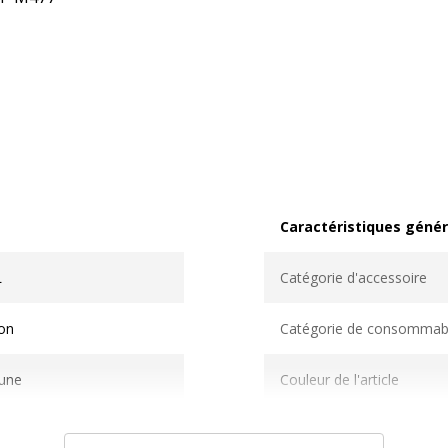
Caractéristiques génér
Caractéristiques généra
L
Catégorie d'accessoire
on
Catégorie de consommab
aune
Couleur de l'article
000 pages
Type de cartouche