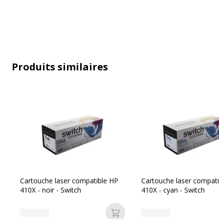
Compatible avec technologie
L
Type de consommable
Ca
Produits similaires
Données d'identification
Données d'identification
Code barre maitre
3701645536
Marque
SWITCH
Référence produit fabricant
SW-HT410XY
Cartouche laser compatible HP
Cartouche laser compat
410X - noir - Switch
410X - cyan - Switch
Ajouter au panier