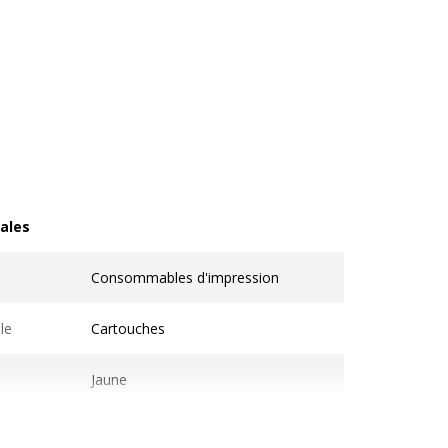
ales
les
Consommables d'impression
le
Cartouches
Jaune
Compatible Switch