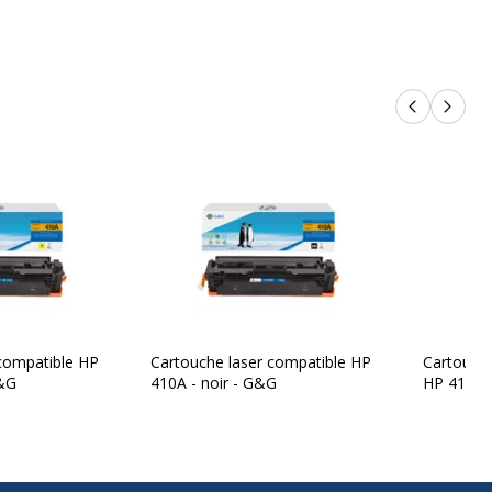
Produits p
Produi
compatible HP
Cartouche laser compatible HP
Cartouche
G&G
410A - noir - G&G
HP 410A 