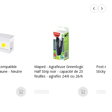
Produits p
Produi
compatible
Maped - Agrafeuse Greenlogic
Post-it -
aune - Neutre
Half Strip noir - capacité de 25
Sticky - 
feuilles - agrafes 24/6 ou 26/6
Ajouter au panier
Ajouter au pan