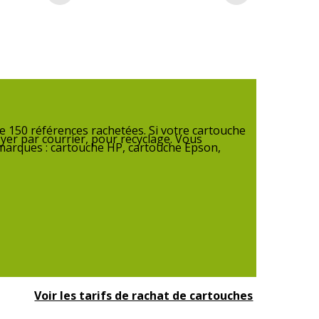
 150 références rachetées. Si votre cartouche
yer par courrier, pour recyclage. Vous
1
 marques : cartouche HP, cartouche Epson,
Voir les tarifs de rachat de cartouches
3 ans