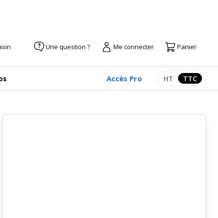
asin
Une question ?
Me connecter
Panier
Accès Pro
os
HT
TTC
Afficher les pr
Afficher