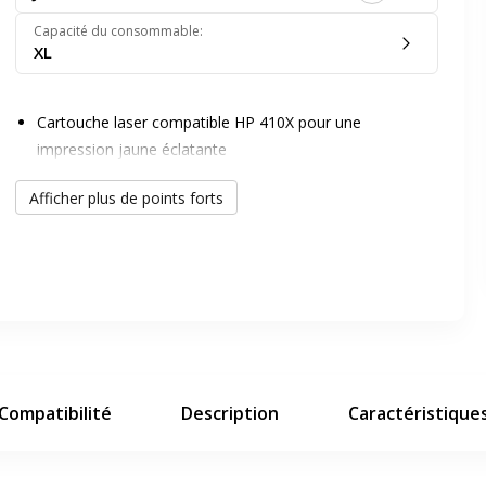
Capacité du consommable
:
XL
Cartouche laser compatible HP 410X pour une
impression jaune éclatante
Qualité d'impression professionnelle avec une grande
er en plein écran
Afficher plus de points forts
fiabilité
Solution économique et écologique grâce à la
compatibilité Switch
e suivant
Compatibilité
Description
Caractéristique