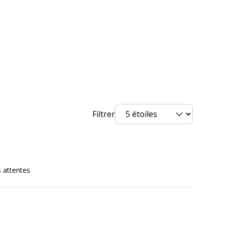
Étui
Cartouche d'encre
on
Filtrer
3034325201191
Waterman
 attentes
nt
S0110940