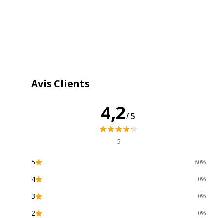
Avis Clients
Caractéristiques techniques
4,2
/5
Caractéristiques techniques
Couleur d'écriture
5
5
80%
4
0%
3
0%
2
0%