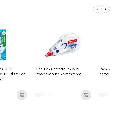
Produits p
Produi
MAGIC+
Tipp Ex - Correcteur - Mini
Ink - Sty
eur - Blister de
Pocket Mouse - 5mm x 6m
cartouch
Bleu
Ajouter au panier
Ajouter au pan