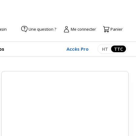
asin
Une question ?
Me connecter
Panier
Accès Pro
os
HT
TTC
Afficher les pr
Afficher