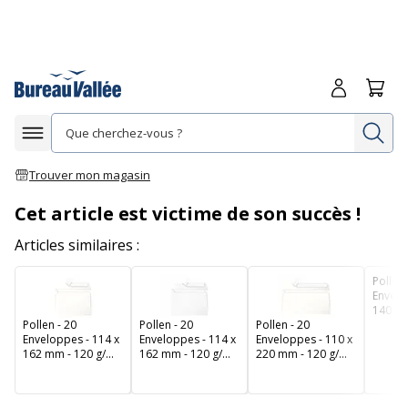
Me connecte
Panie
Re
Afficher la navigation
Trouver mon magasin
Cet article est victime de son succès !
Articles similaires :
Pollen 
Envelo
140 mm
Pollen - 20
Pollen - 20
Pollen - 20
- blanc
Enveloppes - 114 x
Enveloppes - 114 x
Enveloppes - 110 x
162 mm - 120 g/m²
162 mm - 120 g/m²
220 mm - 120 g/m²
- ivoire
- blanc
- ivoire