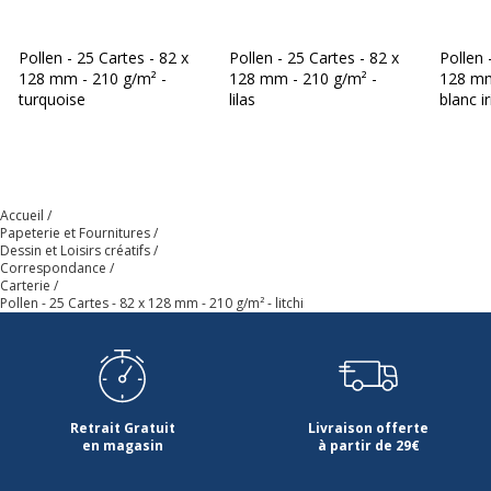
fabricant
Pollen - 25 Cartes - 82 x
Pollen - 25 Cartes - 82 x
Pollen 
128 mm - 210 g/m² -
128 mm - 210 g/m² -
128 mm
turquoise
lilas
blanc ir
Accueil
Papeterie et Fournitures
Dessin et Loisirs créatifs
Correspondance
Carterie
Pollen - 25 Cartes - 82 x 128 mm - 210 g/m² - litchi
Retrait Gratuit
Livraison offerte
en magasin
à partir de 29€