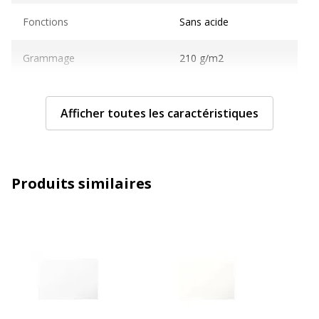
Fonctions
Sans acide
Grammage
210 g/m2
Matériau(x) du produit
Papier
Afficher toutes les caractéristiques
Taille de support
82 x 128 mm
Compatible avec technologie
Jet d'encre, Laser
Produits similaires
Technologie d'impression
Jet d'encre, Laser
Type de supports
Cartes à fibres teintées
Caractéristiques générales
Caractéristiques générales
Catégorie d'accessoire
Supports d'impression