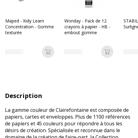
Maped - Kidy Learn
Wonday - Pack de 12
STABIL
Concentration - Gomme
crayons à papier - HB -
Surlign
texturée
embout gomme
Ajouter au panier
Ajouter au p
Description
La gamme couleur de Clairefontaine est composée de
papiers, cartes et enveloppes. Plus de 1100 références
de papiers et 45 couleurs pour répondre à tous les
désirs de création. Spécialisée et reconnue dans le
domaine de la création de faire-part, la Collection