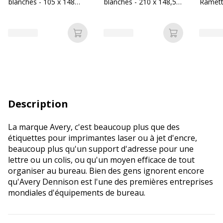
blanches - 105 x 148
blanches - 210 x 148,5
Ramette
mm - réf ELA024
mm - réf ELA026
- Burea
Ajouter au panier
Ajouter au p
Description
La marque Avery, c'est beaucoup plus que des
étiquettes pour imprimantes laser ou à jet d'encre,
beaucoup plus qu'un support d'adresse pour une
lettre ou un colis, ou qu'un moyen efficace de tout
organiser au bureau. Bien des gens ignorent encore
qu'Avery Dennison est l'une des premières entreprises
mondiales d'équipements de bureau.