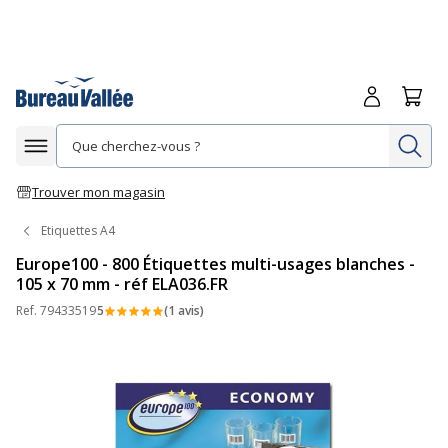
Me connecte
Panie
Re
Afficher la navigation
Trouver mon magasin
Etiquettes A4
Europe100 - 800 Étiquettes multi-usages blanches -
105 x 70 mm - réf ELA036.FR
Ref.
79433519
5
(1 avis)