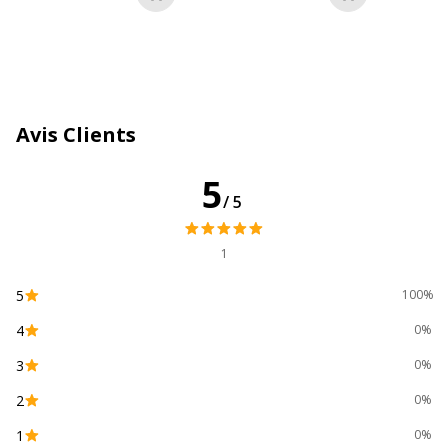
Ajouter au panier
Ajouter au p
Caractéristiques générales
Catégorie d'accessoire
Supports d'impression
Catégorie de couleur
Blanc
Avis Clients
Couleur du produit
Blanc
5
/5
Nombre de support
800 Etiquette(s)
1
Quantité incluse
1
5
100%
Sous-catégorie de
Cartes, étiquettes et
4
0%
support
autocollants
3
0%
Données d'identification
Données d'identification
2
0%
1
0%