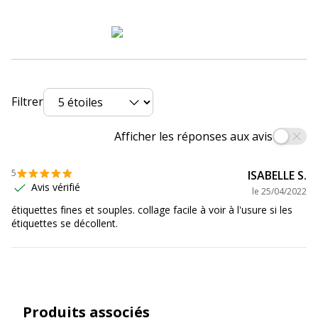
Code barre maitre
5014702133671
Marque
europe100
Référence produit fabricant
ELA036.FR
Filtrer
Données logistiques
Données logistiques
Afficher les réponses aux avis
Quantité emballée
1
5
ISABELLE S.
Avis vérifié
le
25/04/2022
étiquettes fines et souples. collage facile à voir à l'usure si les
étiquettes se décollent.
Produits associés