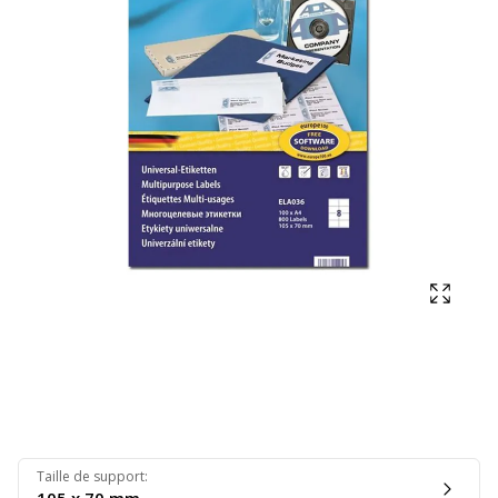
Affich
Taille de support
: