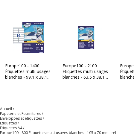
Europe100 - 1400
Europe100 - 2100
Europe
Étiquettes multi-usages
Étiquettes multi-usages
Étiquet
blanches - 99,1 x 38,1
blanches - 63,5 x 38,1
blanch
mm - réf ELA042
mm - réf ELA040
réf EL
Accueil
Papeterie et Fournitures
Enveloppes et étiquettes
Etiquettes
Etiquettes A4
Europe100 - 800 Étiquettes multi-usages blanches - 105 x 70 mm - réf