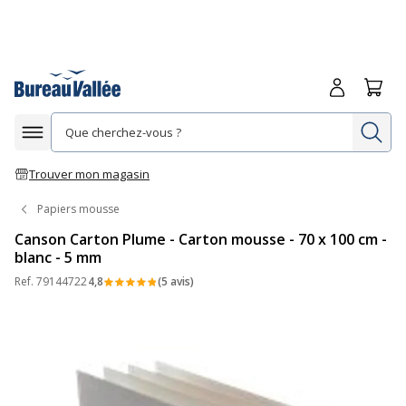
Me connecte
Panie
Re
Afficher la navigation
Trouver mon magasin
Papiers mousse
Canson Carton Plume - Carton mousse - 70 x 100 cm -
blanc - 5 mm
Ref.
79144722
4,8
(5 avis)