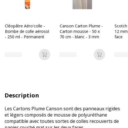
Cléopâtre Aéro'colle -
Canson Carton Plume -
Scotch 
Bombe de colle aérosol
Carton mousse - 50 x
12 mm 
- 250 ml - Permanent
70 cm - blanc - 3 mm
face
Ajouter au panier
Ajouter au p
Description
Les Cartons Plume Canson sont des panneaux rigides
et légers composés de mousse de polyuréthane
compatible avec toutes sortes de colles recouverts de
papier couché mat sur les deux faces.