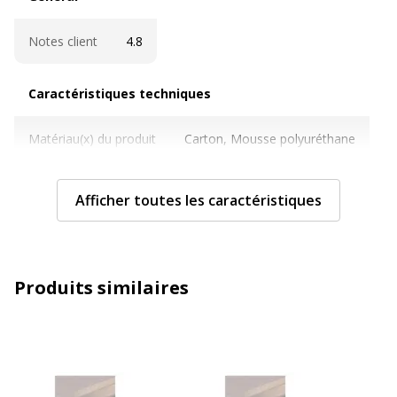
Notes client
4.8
Caractéristiques techniques
Caractéristiques techniques
Matériau(x) du produit
Carton, Mousse polyuréthane
Nombre de pièces
1.0000
Afficher toutes les caractéristiques
Taille du papier
700 x 1000 mm
Taille du produit
5 mm
Produits similaires
Informations sur les services
Informations sur les services
Etat du produit
Produit Neuf