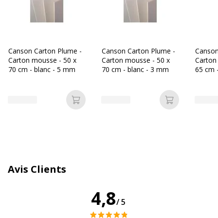
Caractéristiques générales
Caractéristiques générales
Catégorie de couleur
Blanc
Canson Carton Plume -
Canson Carton Plume -
Canson
Carton mousse - 50 x
Carton mousse - 50 x
Carton
Quantité incluse
1
70 cm - blanc - 5 mm
70 cm - blanc - 3 mm
65 cm 
Type de produit
Carton
Ajouter au panier
Ajouter au p
Données d'identification
Données d'identification
Code barre maitre
3148951544086
Avis Clients
Marque
CANSON
4,8
Référence produit fabricant
205154408-1item
/5
Dimensions et poids