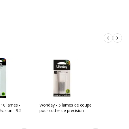
on
Produits p
Produi
3457704090283,3701254701220
Wonday
nt
BCU400072
 10 lames -
Wonday - 5 lames de coupe
écision - 9.5
pour cutter de précision
14 cm