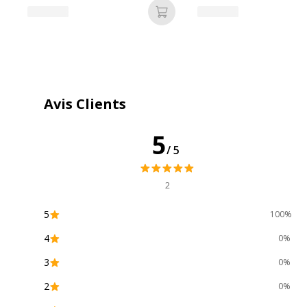
Ajouter au panier
Données logistiques
Avis Clients
Données logistiques
Quantité emballée
5
/5
2
5
100%
4
0%
3
0%
2
0%