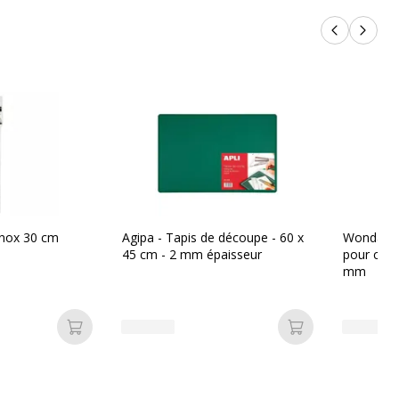
Produits p
Produi
inox 30 cm
Agipa - Tapis de découpe - 60 x
Wonday - 
45 cm - 2 mm épaisseur
pour cutte
mm
Ajouter au panier
Ajouter au pan