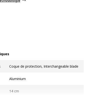
méthodologie
iques
ques
s
Coque de protection, Interchangeable blade
Aluminium
14 cm
Cutter