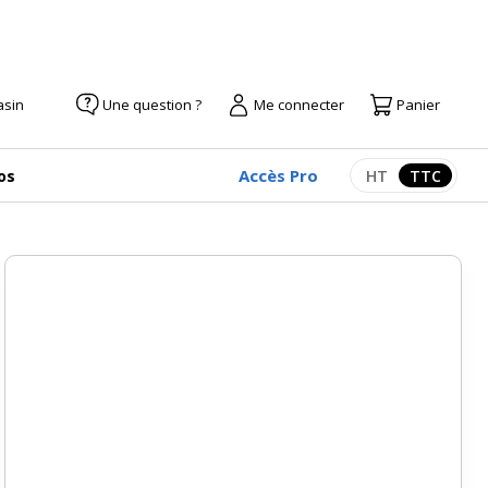
asin
Une question ?
Me connecter
Panier
Accès Pro
os
HT
TTC
Afficher les pr
Afficher