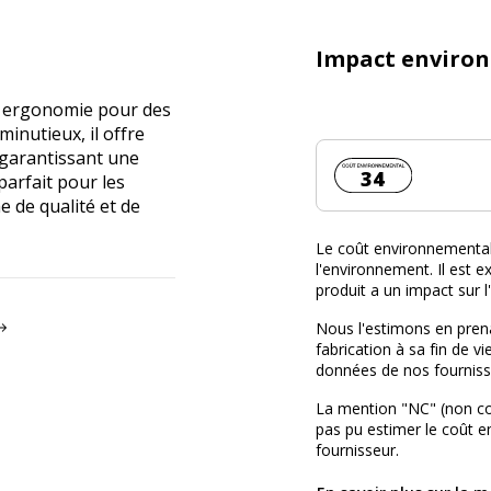
Impact enviro
t ergonomie pour des
minutieux, il offre
 garantissant une
Coût environnemen
34
 parfait pour les
 de qualité et de
Le coût environnemental 
l'environnement. Il est ex
produit a un impact sur 
Nous l'estimons en prena
fabrication à sa fin de vi
données de nos fourniss
La mention "NC" (non c
pas pu estimer le coût 
fournisseur.