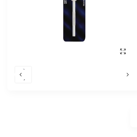
Affich
Slide précédent
Slid