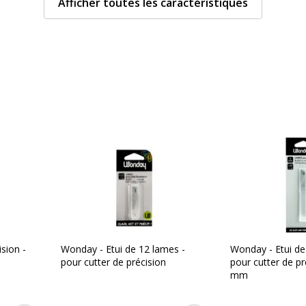
Afficher toutes les caractéristiques
Données d'identificati
Données d'identification
Argent
Code barre maitre
1
Marque
Craft knife
Référence produit fabrica
sion -
Wonday - Etui de 12 lames -
Wonday - Etui de
pour cutter de précision
pour cutter de pr
Dimensions et poids
mm
Dimensions et poids
ined kg CO2e
Longueur