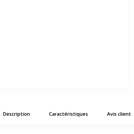
er en plein écran
e suivant
Description
Caractéristiques
Avis client