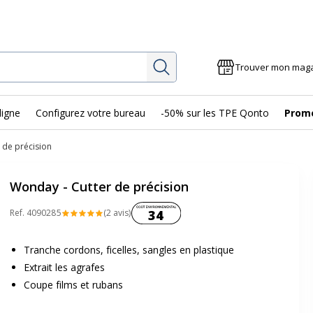
Rechercher
Trouver mon mag
ligne
Configurez votre bureau
-50% sur les TPE Qonto
Prom
 de précision
Wonday - Cutter de précision
Coût environnemental :
Ref.
409028
5
(2 avis)
34
Tranche cordons, ficelles, sangles en plastique
Extrait les agrafes
Coupe films et rubans