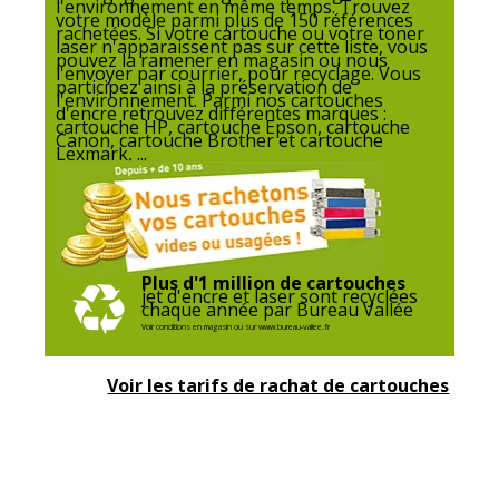
l'environnement en même temps. Trouvez
votre modèle parmi plus de 150 références
Etat du produit
Produit Neuf
rachetées. Si votre cartouche ou votre toner
laser n'apparaissent pas sur cette liste, vous
pouvez la ramener en magasin ou nous
l'envoyer par courrier, pour recyclage. Vous
participez ainsi à la préservation de
l'environnement. Parmi nos cartouches
d'encre retrouvez différentes marques :
cartouche HP, cartouche Epson, cartouche
Canon, cartouche Brother et cartouche
Lexmark, ...
Plus d'1 million de cartouches
jet d'encre et laser sont recyclées
chaque année par Bureau Vallée
Voir conditions en magasin ou sur www.bureau-vallee.fr
Voir les tarifs de rachat de cartouches