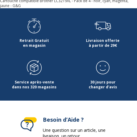
Cartouche compatible Brother LC3219XL - Pack de 4 - noir, cyan, magenta,
jaune - G&G
Retrait Gratuit
Livraison offerte
en magasin
à partir de 29€
Service après-vente
30 jours pour
dans nos 320 magasins
changer d'avis
Besoin d’Aide ?
Une question sur un article, une
livraison, un retour...