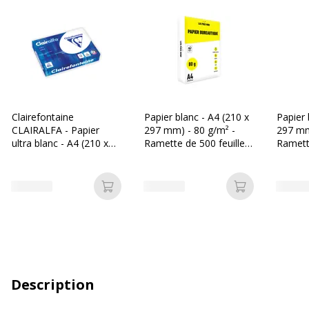
Clairefontaine
Papier blanc - A4 (210 x
Papier 
CLAIRALFA - Papier
297 mm) - 80 g/m² -
297 mm
ultra blanc - A4 (210 x
Ramette de 500 feuilles
Ramette
297 mm) - 80 g/m² -
- Les Prix Mini
- Burea
Ramette de 500 feuilles
Ajouter au panier
Ajouter au p
Description