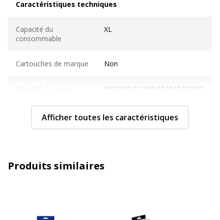
Caractéristiques techniques
Capacité du
XL
consommable
Cartouches de marque
Non
Nombre de pages
BK:3000/C:1500/M:1500/Y:1500
imprimables
pages
Afficher toutes les caractéristiques
Compatible avec
Jet d'encre
technologie
Caractéristiques générales
Caractéristiques générales
Produits similaires
Couleur de l'article
Noir/cyan/magenta/jaune
Quantité incluse
1