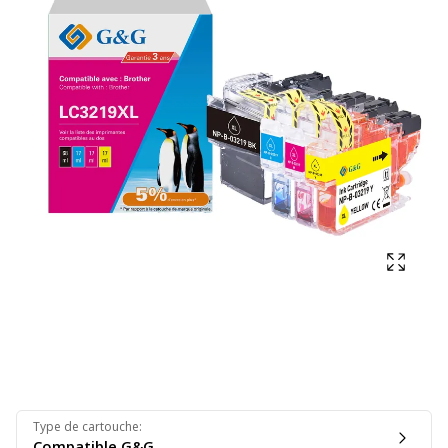
Affich
Type de cartouche
:
Compatible G&G