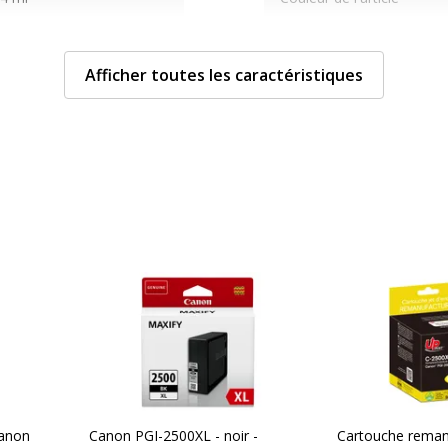
une
Quantité incluse
Afficher toutes les caractéristiques
14 pages
Type de cartouche
 d'encre
rtouche d'encre
îte de suspension
Divers
Divers
701645515863
Compatibilité
C
Canon
Canon PGI-2500XL - noir -
Cartouche reman