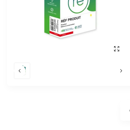
Affich
Slide précédent
Slid