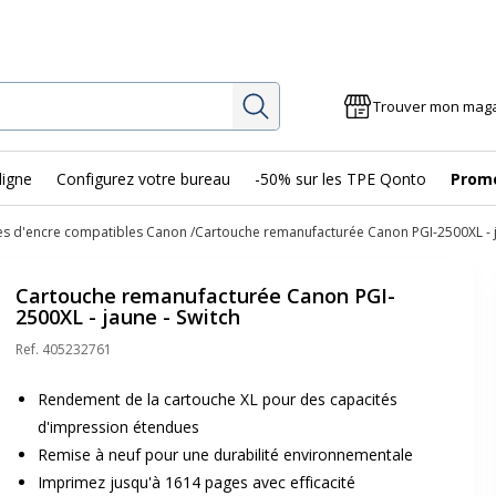
Rechercher
Trouver mon mag
ligne
Configurez votre bureau
-50% sur les TPE Qonto
Prom
es d'encre compatibles Canon
Cartouche remanufacturée Canon PGI-2500XL - j
Cartouche remanufacturée Canon PGI-
2500XL - jaune - Switch
Ref.
405232761
Rendement de la cartouche XL pour des capacités
d'impression étendues
Remise à neuf pour une durabilité environnementale
Imprimez jusqu'à 1614 pages avec efficacité