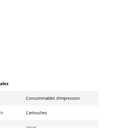
ales
les
Consommables d'impression
le
Cartouches
Jaune