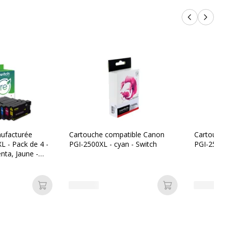
Produits p
Produi
ufacturée
Cartouche compatible Canon
Cartouch
 - Pack de 4 -
PGI-2500XL - cyan - Switch
PGI-2500X
nta, Jaune -
Ajouter au panier
Ajouter au pan