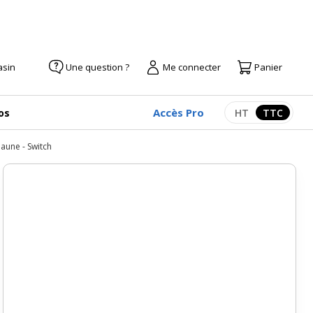
asin
Une question ?
Me connecter
Panier
Accès Pro
os
HT
TTC
Afficher les pr
Afficher
aune - Switch