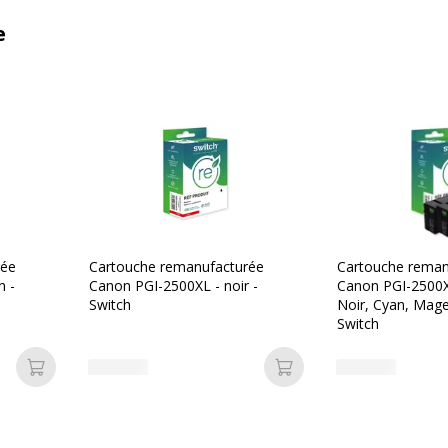
e
rée
Cartouche remanufacturée
Cartouche reman
n -
Canon PGI-2500XL - noir -
Canon PGI-2500XL
Switch
Noir, Cyan, Mage
Switch
Ajouter au panier
Ajouter au panier