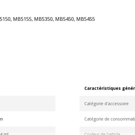
B5150, MB5155, MB5350, MB5450, MB5455
Caractéristiques génér
Caractéristiques généra
Catégorie d'accessoire
n
Catégorie de consommab
.4 ml
Couleur de l'article