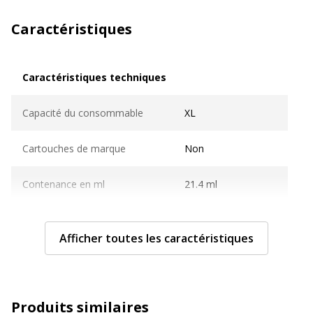
Caractéristiques
Caractéristiques techniques
Caractéristiques techniques
Capacité du consommable
XL
Cartouches de marque
Non
Contenance en ml
21.4 ml
Couleur du consommable
Magenta
Afficher toutes les caractéristiques
Nombre de pages imprimables
1443 pages
Compatible avec technologie
Jet d'encre
Produits similaires