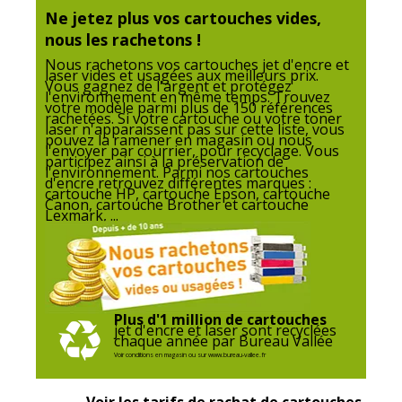
Données d'identification
Ne jetez plus vos cartouches vides,
Données d'identification
nous les rachetons !
Nous rachetons vos cartouches jet d'encre et
laser vides et usagées aux meilleurs prix.
Code barre maitre
3701645515856
Vous gagnez de l'argent et protégez
l'environnement en même temps. Trouvez
votre modèle parmi plus de 150 références
rachetées. Si votre cartouche ou votre toner
Marque
SWITCH
laser n'apparaissent pas sur cette liste, vous
pouvez la ramener en magasin ou nous
l'envoyer par courrier, pour recyclage. Vous
participez ainsi à la préservation de
Référence produit fabricant
SUC2500XLM_R
l'environnement. Parmi nos cartouches
d'encre retrouvez différentes marques :
cartouche HP, cartouche Epson, cartouche
Canon, cartouche Brother et cartouche
Divers
Lexmark, ...
Divers
Compatibilité
Canon MAXIFY iB4050
,
iB4150
,
détaillée du
MB5050
,
MB5150
,
MB5155
,
MB5350
,
produit
MB5450
,
MB5455
Plus d'1 million de cartouches
jet d'encre et laser sont recyclées
chaque année par Bureau Vallée
Consommables
Pack de 1
Voir conditions en magasin ou sur www.bureau-vallee.fr
inclus