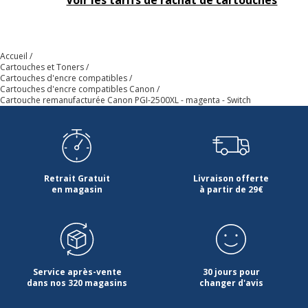
Voir les tarifs de rachat de cartouches
Cartouches de
Canon 9266B001
marque
équivalentes
Accueil
Informations sur les services
Cartouches et Toners
Informations sur les services
Cartouches d'encre compatibles
Cartouches d'encre compatibles Canon
Cartouche remanufacturée Canon PGI-2500XL - magenta - Switch
Etat du produit
Produit Remanufacturé
Normes de conformité
ISO 24711
Données logistiques
Retrait Gratuit
Livraison offerte
Données logistiques
en magasin
à partir de 29€
Quantité emballée
1
Service après-vente
30 jours pour
dans nos 320 magasins
changer d'avis