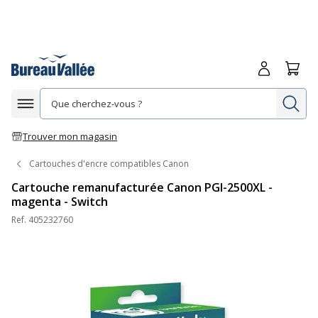
Me connecte
Panie
Re
Afficher la navigation
Trouver mon magasin
Cartouches d'encre compatibles Canon
Cartouche remanufacturée Canon PGI-2500XL -
magenta - Switch
Ref.
405232760