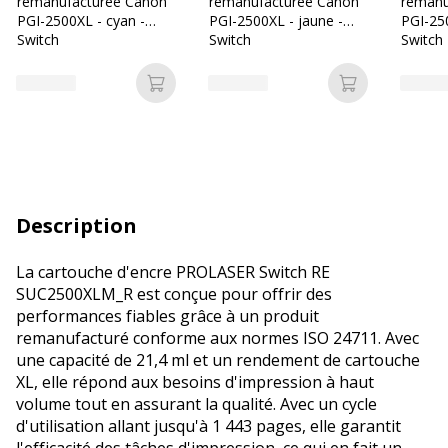
remanufacturée Canon
remanufacturée Canon
remanu
PGI-2500XL - cyan -
PGI-2500XL - jaune -
PGI-250
Switch
Switch
Switch
Ajouter au panier
Ajouter au p
Description
La cartouche d'encre PROLASER Switch RE
SUC2500XLM_R est conçue pour offrir des
performances fiables grâce à un produit
remanufacturé conforme aux normes ISO 24711. Avec
une capacité de 21,4 ml et un rendement de cartouche
XL, elle répond aux besoins d'impression à haut
volume tout en assurant la qualité. Avec un cycle
d'utilisation allant jusqu'à 1 443 pages, elle garantit
l'efficacité des tâches d'impression, ce qui en fait un