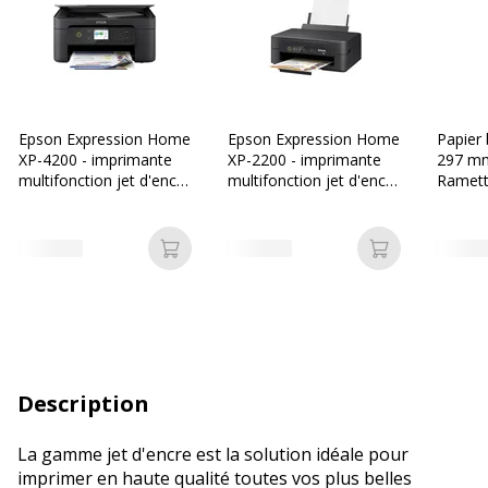
Epson Expression Home
Epson Expression Home
Papier 
XP-4200 - imprimante
XP-2200 - imprimante
297 mm
multifonction jet d'encre
multifonction jet d'encre
Ramette
couleur A4 - Wifi
couleur A4 - Wifi
- Les P
Ajouter au panier
Ajouter au p
Description
La gamme jet d'encre est la solution idéale pour
imprimer en haute qualité toutes vos plus belles