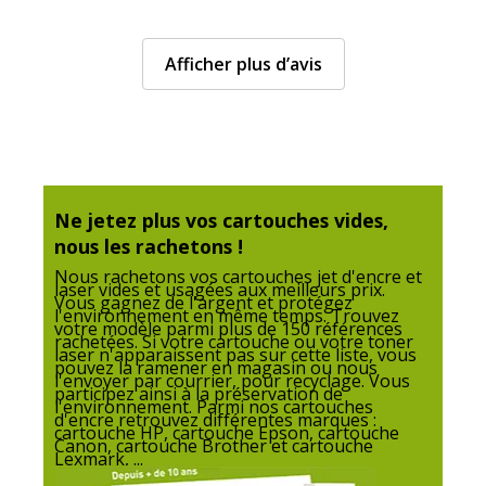
Afficher plus d’avis
Ne jetez plus vos cartouches vides,
nous les rachetons !
Nous rachetons vos cartouches jet d'encre et
laser vides et usagées aux meilleurs prix.
Vous gagnez de l'argent et protégez
l'environnement en même temps. Trouvez
votre modèle parmi plus de 150 références
rachetées. Si votre cartouche ou votre toner
laser n'apparaissent pas sur cette liste, vous
pouvez la ramener en magasin ou nous
l'envoyer par courrier, pour recyclage. Vous
participez ainsi à la préservation de
l'environnement. Parmi nos cartouches
d'encre retrouvez différentes marques :
cartouche HP, cartouche Epson, cartouche
Canon, cartouche Brother et cartouche
Lexmark, ...