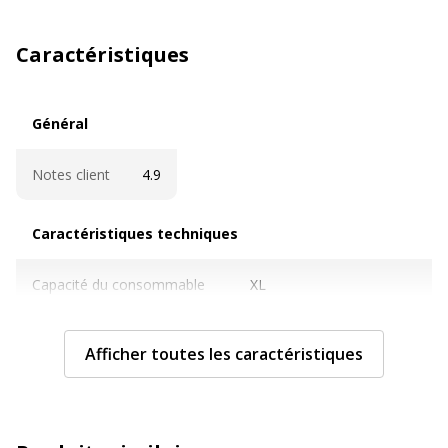
Caractéristiques
Général
Général
Notes client
4.9
Caractéristiques techniques
Caractéristiques techniques
Capacité du consommable
XL
Cartouches de marque
Non
Afficher toutes les caractéristiques
Couleur du consommable
Cyan, Jaune, Magenta,
Noir