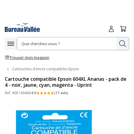
Me connecte
Panie
Re
Afficher la navigation
Trouver mon magasin
Cartouches d'encre compatibles Epson
Cartouche compatible Epson 604XL Ananas - pack de
4 - noir, jaune, cyan, magenta - Uprint
Ref.
405149460
4,9
(11 avis)