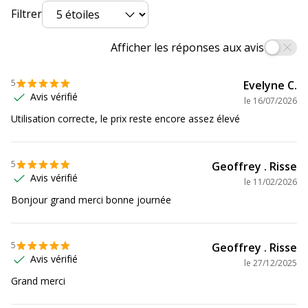
Consommables
Pack de 4
Filtrer
inclus
Afficher les réponses aux avis
Cartouches de
Epson C13T10H64510
marque
5
Evelyne C.
équivalentes
Avis vérifié
le
16/07/2026
Données logistiques
Utilisation correcte, le prix reste encore assez élevé
Données logistiques
Quantité emballée
1
5
Geoffrey . Risse
Avis vérifié
le
11/02/2026
Garantie
Bonjour grand merci bonne journée
Garantie
Garantie commerciale
3 ans
5
Geoffrey . Risse
Avis vérifié
le
27/12/2025
Grand merci