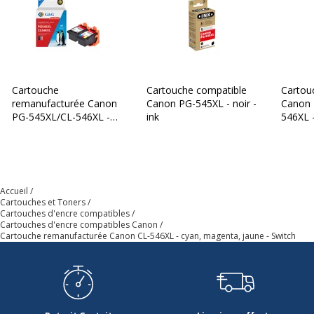
Cartouche
Cartouche compatible
Cartou
remanufacturée Canon
Canon PG-545XL - noir -
Canon 
PG-545XL/CL-546XL -
ink
546XL -
Pack de 2 - noir, cyan,
cyan, 
magenta, jaune - G&G
ink
Accueil
Cartouches et Toners
Cartouches d'encre compatibles
Cartouches d'encre compatibles Canon
Cartouche remanufacturée Canon CL-546XL - cyan, magenta, jaune - Switch