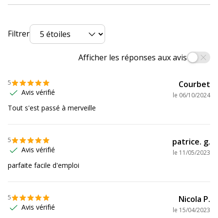
produit
MG2555
,
MG2555S
,
MG2950
,
MG2950S
,
MG3050
,
MG3051
,
MG3052
,
MG3053
,
MX495
,
TR4550
,
Filtrer
TR4551
,
TR4650
,
TR4651
,
TS205
,
TS305
,
TS3150
,
TS3151
,
TS3350
,
TS3351
,
TS3352
,
TS3355
,
TS3450
,
Afficher les réponses aux avis
TS3451
,
TS3452
5
Courbet
Consommables
Pack de 1
Avis vérifié
le
06/10/2024
inclus
Tout s'est passé à merveille
Cartouches de
Canon 8288B001, Canon CL_546XL
marque
équivalentes
5
patrice. g.
Avis vérifié
le
11/05/2023
Informations sur les services
parfaite facile d'emploi
Informations sur les services
Etat du produit
Produit Remanufacturé
5
Nicola P.
Avis vérifié
le
15/04/2023
Données logistiques