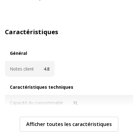
Caractéristiques
Général
Général
Notes client
4.8
Caractéristiques techniques
Caractéristiques techniques
Capacité du consommable
XL
Cartouches de marque
Non
Afficher toutes les caractéristiques
Contenance en ml
13.5 ml