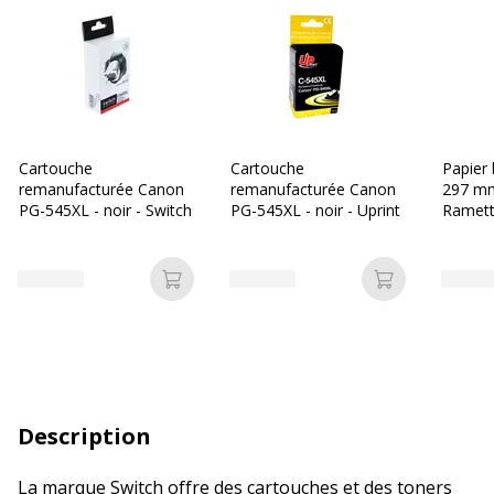
Cartouche
Cartouche
Papier 
remanufacturée Canon
remanufacturée Canon
297 mm
PG-545XL - noir - Switch
PG-545XL - noir - Uprint
Ramette
- Les P
Ajouter au panier
Ajouter au p
Description
La marque Switch offre des cartouches et des toners