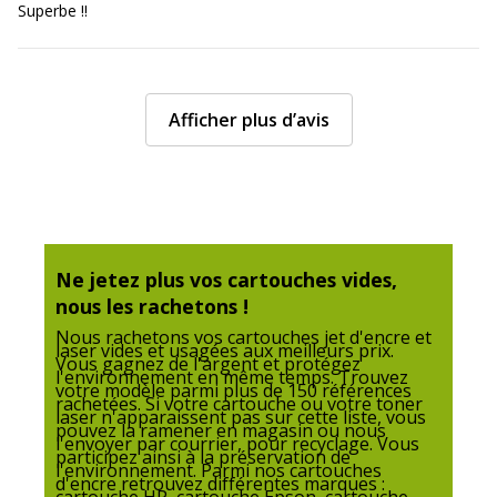
Données logistiques
Superbe !!
Quantité emballée
1
Garantie
Afficher plus d’avis
Garantie
Garantie commerciale
3 ans
Ne jetez plus vos cartouches vides,
nous les rachetons !
Nous rachetons vos cartouches jet d'encre et
laser vides et usagées aux meilleurs prix.
Vous gagnez de l'argent et protégez
l'environnement en même temps. Trouvez
votre modèle parmi plus de 150 références
rachetées. Si votre cartouche ou votre toner
laser n'apparaissent pas sur cette liste, vous
pouvez la ramener en magasin ou nous
l'envoyer par courrier, pour recyclage. Vous
participez ainsi à la préservation de
l'environnement. Parmi nos cartouches
d'encre retrouvez différentes marques :
cartouche HP, cartouche Epson, cartouche