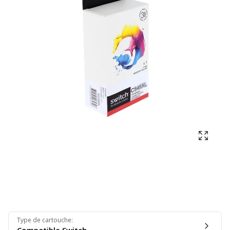
Affich
Type de cartouche
: