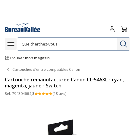
Me connecte
Panie
Re
Afficher la navigation
Trouver mon magasin
Cartouches d'encre compatibles Canon
Cartouche remanufacturée Canon CL-546XL - cyan,
magenta, jaune - Switch
Ref.
79430466
4,8
(13 avis)