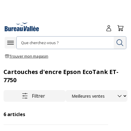
Me connecte
Panie
Re
Afficher la navigation
Trouver mon magasin
Cartouches d'encre Epson EcoTank ET-
7750
Trier
Filtrer
6
articles