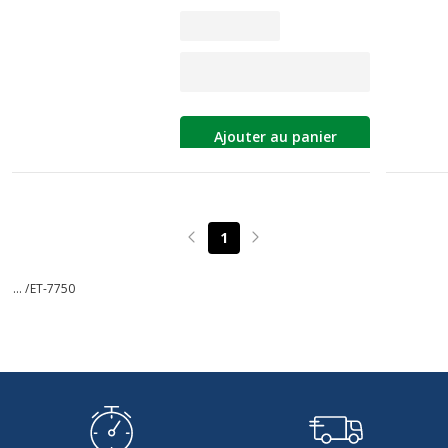
Ajouter au panier
1
Page précédente
Page suivante
... /
ET-7750