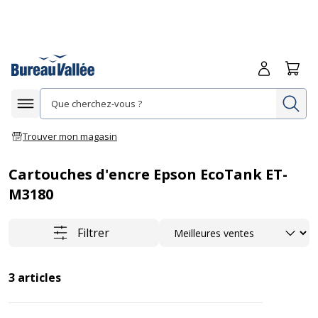
Me connecte
Panie
Re
Afficher la navigation
Trouver mon magasin
Cartouches d'encre Epson EcoTank ET-
M3180
Trier
Filtrer
3
articles