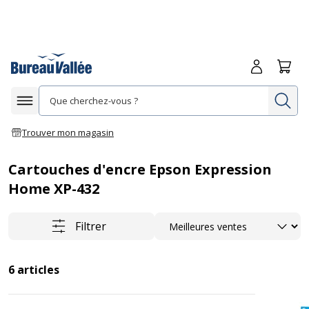
Me connecte
Panie
Re
Afficher la navigation
Trouver mon magasin
Cartouches d'encre Epson Expression
Home XP-432
Trier
Filtrer
6
articles