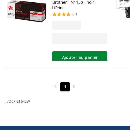
Brother TN1150 - noir -
UPrint
1
Ajouter au panier
1
Page précédente
Page suivante
... /
DCP-L1642W