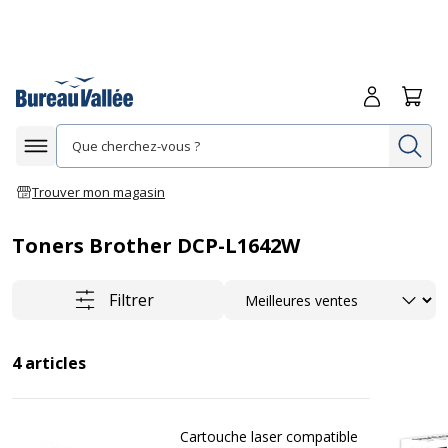
Me connecte
Panie
Re
Afficher la navigation
Trouver mon magasin
Toners Brother DCP-L1642W
Trier
Filtrer
4
articles
Cartouche laser compatible