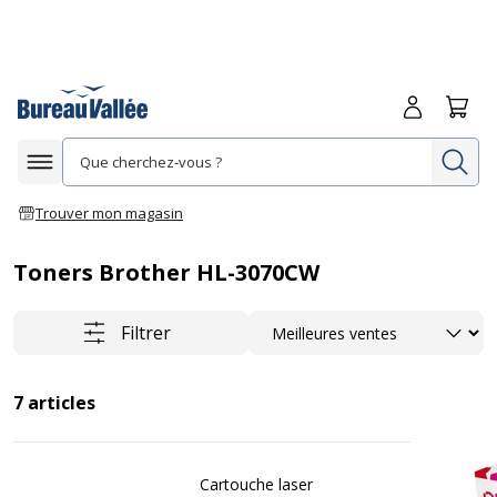
Me connecte
Panie
Re
Afficher la navigation
Trouver mon magasin
Toners Brother HL-3070CW
Trier
Filtrer
7
articles
Cartouche laser