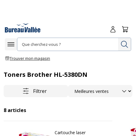
Me connecte
Panie
Re
Afficher la navigation
Trouver mon magasin
Toners Brother HL-5380DN
Trier
Filtrer
8
articles
Cartouche laser