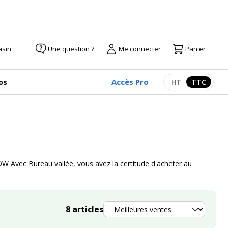
asin
Une question ?
Me connecter
Panier
Accès Pro
os
HT
TTC
Afficher les pr
Afficher
 Avec Bureau vallée, vous avez la certitude d'acheter au
Trier
8
articles