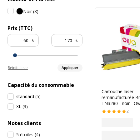
Noir
(
8
)
Prix (TTC)
€
€
Réinitialiser
Appliquer
Capacité du consommable
Cartouche laser
standard
(
5
)
remanufacturée Br
TN3280 - noir - O
XL
(
3
)
2
Notes clients
5 étoiles
(
4
)