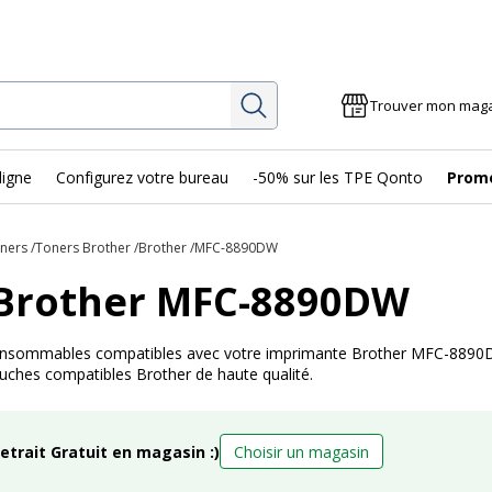
Rechercher
Trouver mon mag
ligne
Configurez votre bureau
-50% sur les TPE Qonto
Prom
oners
Toners Brother
Brother
MFC-8890DW
 Brother MFC-8890DW
 consommables compatibles avec votre imprimante Brother MFC-8890DW
ouches compatibles Brother de haute qualité.
retrait Gratuit en magasin :)
Choisir un magasin