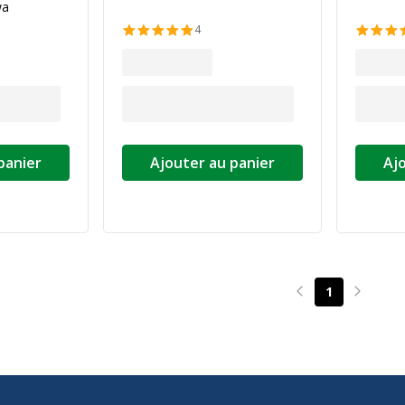
wa
4
panier
Ajouter au panier
Aj
1
Page précédente
Page su