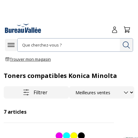
Me connecte
Panie
Re
Afficher la navigation
Trouver mon magasin
Toners compatibles Konica Minolta
Trier
Filtrer
7
articles
Magenta