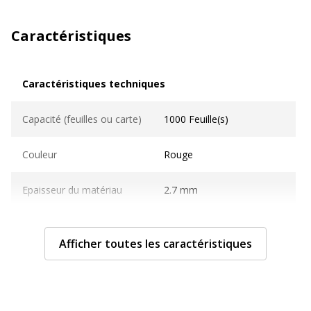
Caractéristiques
Caractéristiques techniques
Caractéristiques techniques
Capacité (feuilles ou carte)
1000 Feuille(s)
Couleur
Rouge
Epaisseur du matériau
2.7 mm
Format pris en charge
A4 (210 x 297 mm)
Afficher toutes les caractéristiques
Matériau(x) du produit
Carton recouvert de papier
Caractéristiques générales
Caractéristiques générales