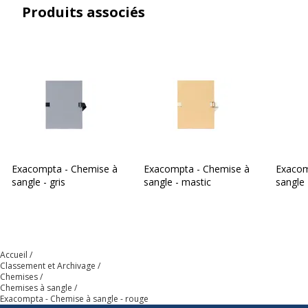
Produits associés
Catégorie de couleur
Rouge
Couleur du produit
Rouge
Quantité incluse
1
Type de fermeture
Patte
Type de produit
Chemise à 1 rabat
Exacompta - Chemise à
Exacompta - Chemise à
Exacom
sangle - gris
sangle - mastic
sangle
Données d'identification
Données d'identification
Code barre maitre
3130630007258
Accueil
Classement et Archivage
Marque
Exacompta
Chemises
Chemises à sangle
Exacompta - Chemise à sangle - rouge