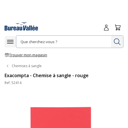
Me connecte
Panie
Re
Afficher la navigation
Trouver mon magasin
Chemises à sangle
Exacompta - Chemise à sangle - rouge
Ref.
52414