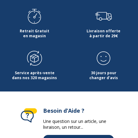
Référence produit fabricant
725E
Dimensions et poids
Dimensions et poids
Retrait Gratuit
Livraison offerte
Largeur
240 mm
en magasin
à partir de 29€
Profondeur
320 mm
Service après-vente
30 jours pour
dans nos 320 magasins
changer d'avis
Besoin d’Aide ?
Une question sur un article, une
livraison, un retour...