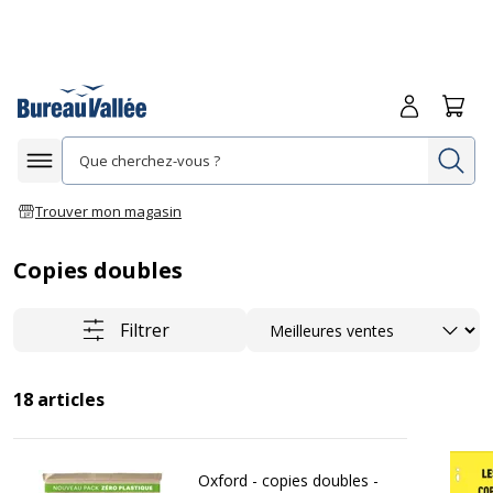
Me connecte
Panie
Re
Afficher la navigation
Trouver mon magasin
Copies doubles
Trier
Filtrer
18
articles
Oxford - copies doubles -