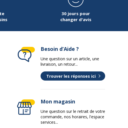
te
30 jours pour
sins
changer d'avis
rvices
vices
leurs
L'image du produit peut être d'une
couleur différente
Besoin d’Aide ?
Une question sur un article, une
livraison, un retour...
Trouver les réponses ici
Mon magasin
on
Une question sur le retrait de votre
commande, nos horaires, l'espace
services...
3037923667819