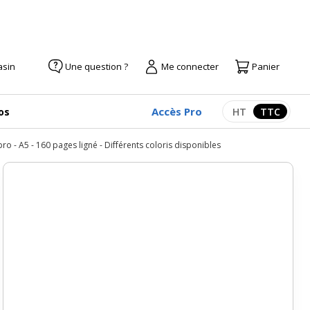
asin
Une question ?
Me connecter
Panier
Accès Pro
os
HT
TTC
Afficher les pr
Afficher
 - A5 - 160 pages ligné - Différents coloris disponibles