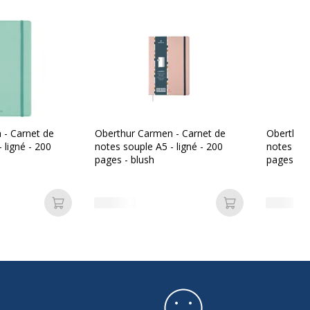
ypropylène (PP)
 Page(s)
euille(s)
 - Carnet de
Oberthur Carmen - Carnet de
Oberthur 
 ligné - 200
notes souple A5 - ligné - 200
notes sou
pages - blush
pages - n
ure latérale
mm (petits carreaux)
Ajouter au panier
Ajouter au pan
iure à anneaux métalliques
its carreaux