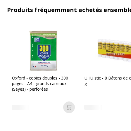
Produits fréquemment achetés ensembl
Oxford - copies doubles - 300
UHU stic - 8 Bâtons de co
pages - A4 - grands carreaux
g
(Seyes) - perforées
Ajouter au panier