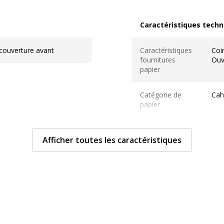
Caractéristiques techn
Caractéristiques techni
 couverture avant
Caractéristiques
Coi
fournitures
Ouv
papier
Catégorie de
Cah
papier
Compartiments
2 p
Afficher toutes les caractéristiques
Format
A5 
Grammage
90 
Matériau(x) du
Pap
produit