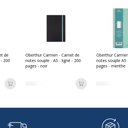
Matière de la
Pol
couverture
Nombre de
160
pages
Nombre de
80 F
et de
Oberthur Carmen - Carnet de
Oberthur Carmen
pages ou feuilles
 - 200
notes souple - A5 - ligné - 200
notes souple A5 -
pages - noir
pages - menthe
Relié
Reli
Type de réglure
5x5
Ajouter au panier
Ajouter au panier
Type de reliure
Rel
Type de réglure
Pet