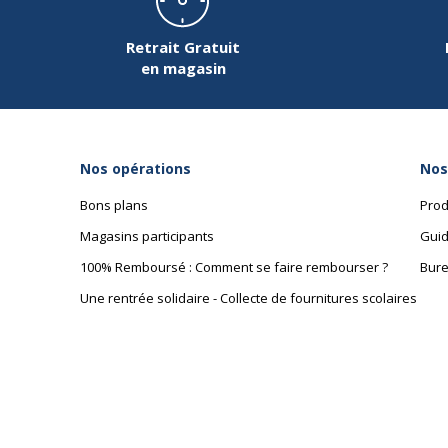
Retrait Gratuit
en magasin
Caractéristiques générales
Caractéristiques générales
Couleurs du produit
Bleu givré, menthe à
disponible
corail
Nos opérations
Nos
Couleur extérieure
Disponible en diffé
Bons plans
Prod
Magasins participants
Guid
Quantité incluse
1
100% Remboursé : Comment se faire rembourser ?
Bure
Une rentrée solidaire - Collecte de fournitures scolaires
Caractéristiques environnementales
Caractéristiques environnementales
Certification PEFC