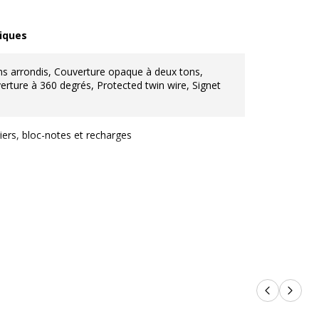
iques
ques
ns arrondis, Couverture opaque à deux tons,
erture à 360 degrés, Protected twin wire, Signet
iers, bloc-notes et recharges
oches à rabat
(14,8 x 21 cm)
g/m2
ier
Produits p
Produi