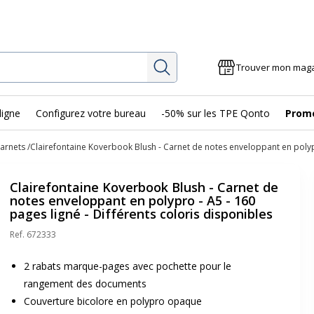
Rechercher
Trouver mon mag
ligne
Configurez votre bureau
-50% sur les TPE Qonto
Prom
arnets
Clairefontaine Koverbook Blush - Carnet de notes enveloppant en polypro
Clairefontaine Koverbook Blush - Carnet de
notes enveloppant en polypro - A5 - 160
pages ligné - Différents coloris disponibles
Ref.
672333
2 rabats marque-pages avec pochette pour le
rangement des documents
Couverture bicolore en polypro opaque