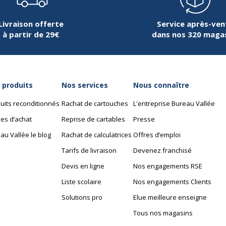
Livraison offerte
Service après-ven
à partir de 29€
dans nos 320 maga
Informations sur les se
Informations sur les ser
 l'eau, lilas, rose poudré,
Avertissement sur les cou
de l'image
 produits
Nos services
Nous connaître
rents coloris
uits reconditionnés
Rachat de cartouches
L'entreprise Bureau Vallée
es d’achat
Reprise de cartables
Presse
au Vallée le blog
Rachat de calculatrices
Offres d’emploi
Tarifs de livraison
Devenez franchisé
Devis en ligne
Nos engagements RSE
Liste scolaire
Nos engagements Clients
Données d'identificati
Solutions pro
Elue meilleure enseigne
Données d'identification
Tous nos magasins
Oui
Code barre maitre