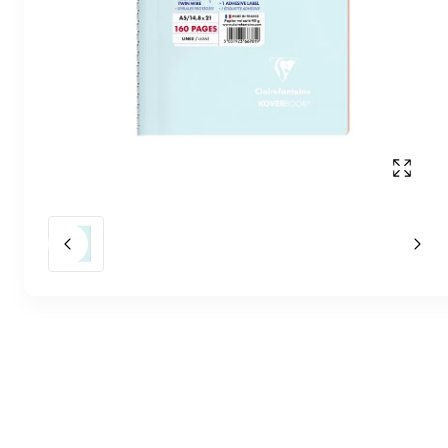
Affich
Slide précédent
Slid