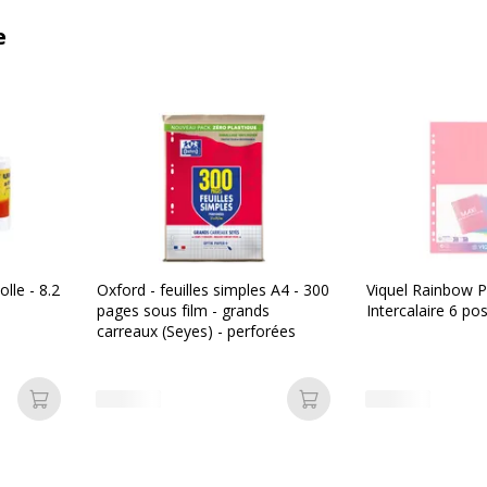
e
lle - 8.2
Oxford - feuilles simples A4 - 300
Viquel Rainbow P
pages sous film - grands
Intercalaire 6 po
carreaux (Seyes) - perforées
Ajouter au panier
Ajouter au panier