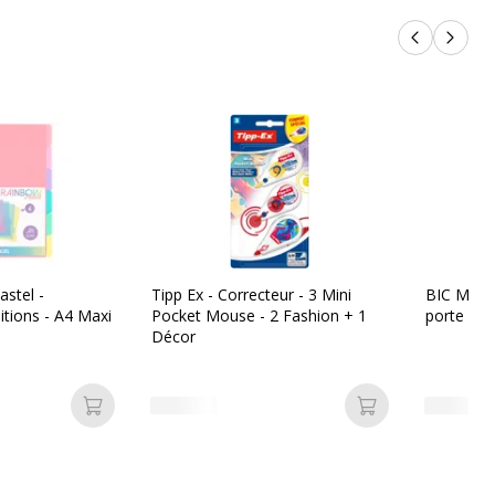
Produits p
Produi
astel -
Tipp Ex - Correcteur - 3 Mini
BIC Mati
sitions - A4 Maxi
Pocket Mouse - 2 Fashion + 1
porte min
Décor
Ajouter au panier
Ajouter au pan