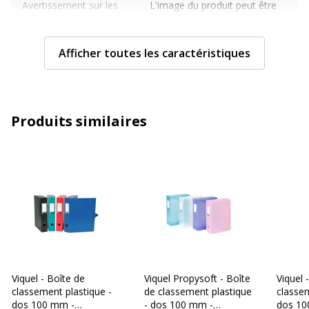
Avertissement sur les
L'image du produit peut être
couleurs de l'image
d'une couleur différente
Caractéristiques techniques
Afficher toutes les caractéristiques
Caractéristiques techniques
Couleur
Variée
Produits similaires
Epaisseur du matériau
800 µm
Etiquettes
Étiquette de dos
amovible
Format pris en charge
245 x 330 mm
Largeur du dos
100 mm
Viquel - Boîte de
Viquel Propysoft - Boîte
Viquel 
Matériau(x) du produit
Polypropylène (PP)
classement plastique -
de classement plastique
classem
dos 100 mm -
- dos 100 mm -
dos 10