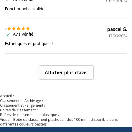
Données d'identification
le
15/10/2024
Fonctionnel et solide
Code barre maitre
3135251441870
5
pascal G.
Marque
Viquel
Avis vérifié
le
17/09/2024
Esthétiques et pratiques !
Référence produit fabricant
144187-01
Afficher plus d’avis
Accueil
Classement et Archivage
Classement et Rangement
Boîtes de classement
Boîtes de classement en plastique
Viquel - Boîte de classement plastique - dos 100 mm - disponible dans
différentes couleurs pastels