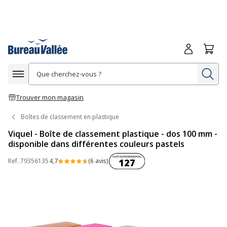
Me connecte
Panie
Re
Afficher la navigation
Trouver mon magasin
Boîtes de classement en plastique
Viquel - Boîte de classement plastique - dos 100 mm -
disponible dans différentes couleurs pastels
Coût environnemental :
Ref.
79356135
4,7
(6 avis)
127