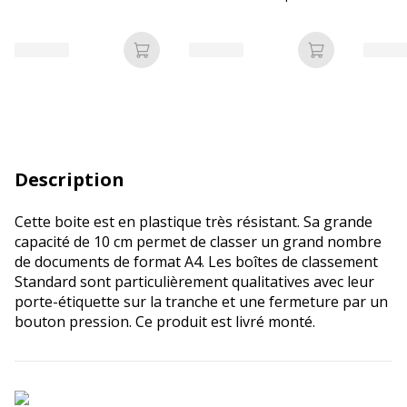
disponible dans
dans différentes
dans di
différentes couleurs
couleurs pastels
couleu
Ajouter au panier
Ajouter au p
Description
Cette boite est en plastique très résistant. Sa grande
capacité de 10 cm permet de classer un grand nombre
de documents de format A4. Les boîtes de classement
Standard sont particulièrement qualitatives avec leur
porte-étiquette sur la tranche et une fermeture par un
bouton pression. Ce produit est livré monté.