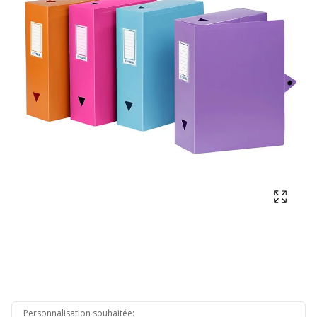
Affich
Personnalisation souhaitée
: