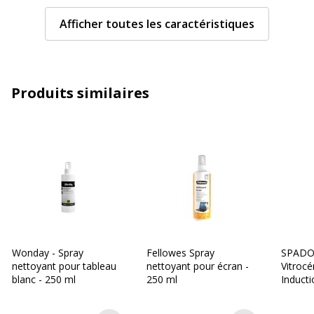
Caractéristiques
Adaptée aux enfants, Lavable,
Afficher toutes les caractéristiques
générales
Sans parfum
Caractéristiques générales
Caractéristiques générales
Produits similaires
Quantité incluse
1
Type d'emballage
Flacon
Type de produit
Activateur de boue
Données d'identification
Données d'identification
Code barre maitre
3134725014558
Wonday - Spray
Fellowes Spray
SPADO
nettoyant pour tableau
nettoyant pour écran -
Vitroc
blanc - 250 ml
250 ml
Inducti
Marque
Cléopâtre
nettoy
- boute