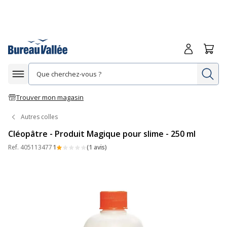
Me connecte
Panie
Re
Afficher la navigation
Trouver mon magasin
Autres colles
Cléopâtre - Produit Magique pour slime - 250 ml
Ref.
405113477
1
(1 avis)