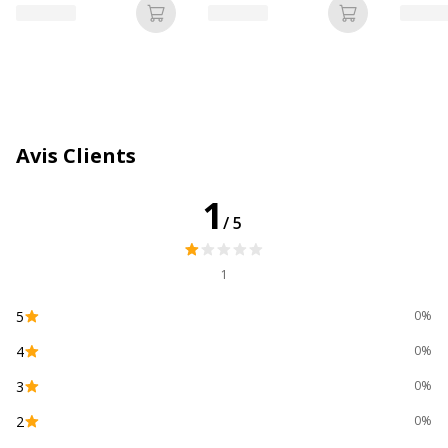
Référence produit fabricant
PM250
Ajouter au panier
Ajouter au p
Avis Clients
1
/5
1
5
0%
4
0%
3
0%
2
0%