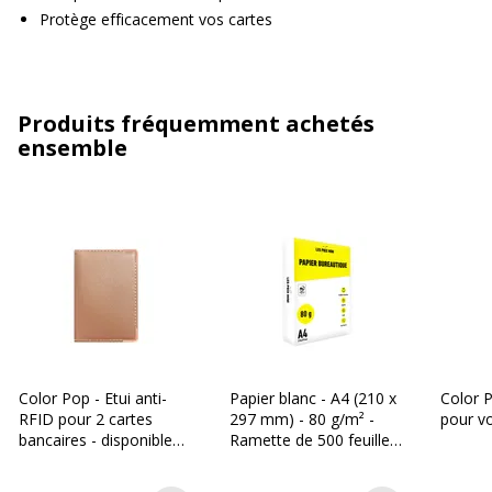
Protège efficacement vos cartes
Produits fréquemment achetés
ensemble
Color Pop - Etui anti-
Papier blanc - A4 (210 x
Color P
RFID pour 2 cartes
297 mm) - 80 g/m² -
pour vo
bancaires - disponible
Ramette de 500 feuilles
dans différentes
- Les Prix Mini
couleurs métallisées