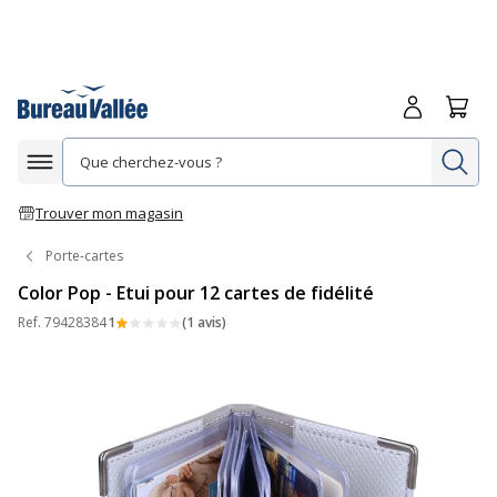
Me connecte
Panie
Re
Afficher la navigation
Trouver mon magasin
Porte-cartes
Color Pop - Etui pour 12 cartes de fidélité
Ref.
79428384
1
(1 avis)