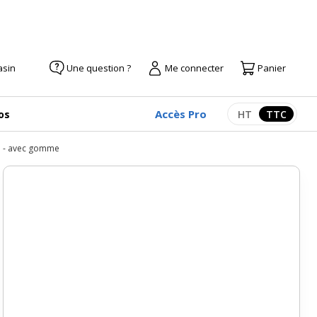
asin
Une question ?
Me connecter
Panier
Accès Pro
os
HT
TTC
Afficher les pr
Afficher
le - avec gomme