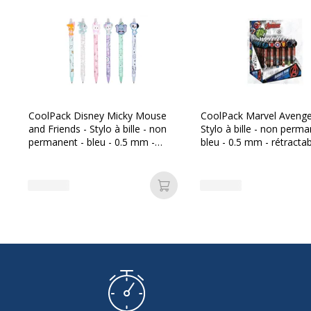
Code barre maitre
5
Référence produit fabricant
1
CoolPack Disney Micky Mouse
CoolPack Marvel Avenge
and Friends - Stylo à bille - non
Stylo à bille - non perma
permanent - bleu - 0.5 mm -
bleu - 0.5 mm - rétractab
rétractable - avec gomme
avec gomme
Ajouter au panier