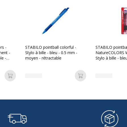
903686315770
5770PTR
rs -
STABILO pointball colorful -
STABILO pointba
nent -
Stylo à bille - bleu - 0.5 mm -
NatureCOLORS Wi
le -
moyen - rétractable
Stylo à bille - bl
moyen - rétracta
Ajouter au panier
Ajouter au panier