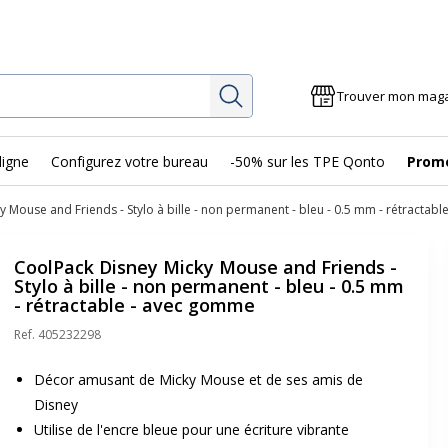
Rechercher
Trouver mon mag
ligne
Configurez votre bureau
-50% sur les TPE Qonto
Prom
 Mouse and Friends - Stylo à bille - non permanent - bleu - 0.5 mm - rétractab
CoolPack Disney Micky Mouse and Friends -
Stylo à bille - non permanent - bleu - 0.5 mm
- rétractable - avec gomme
Ref.
405232298
Décor amusant de Micky Mouse et de ses amis de
Disney
Utilise de l'encre bleue pour une écriture vibrante