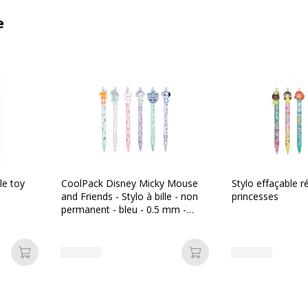
e
le toy
CoolPack Disney Micky Mouse
Stylo effaçable r
and Friends - Stylo à bille - non
princesses
permanent - bleu - 0.5 mm -
rétractable - avec gomme
Ajouter au panier
Ajouter au panier