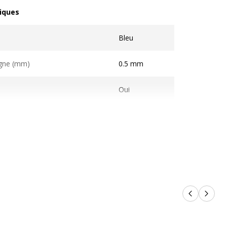
iques
ques
Bleu
igne (mm)
0.5 mm
Oui
Produits p
Produi