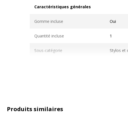
Caractéristiques générales
Caractéristiques générales
Gomme incluse
Oui
Quantité incluse
1
Sous-catégorie
Stylos et
Type d'emballage
Boîte dist
Type de produit
Stylo à bil
Produits similaires
Données d'identification
Données d'identification