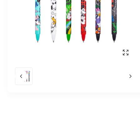
Affich
Slide précédent
Slid