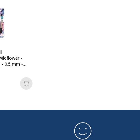
ll
ldflower -
eu - 0.5 mm -
ble
Ajouter au panier