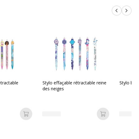
Produits p
Produi
étractable
Stylo effaçable rétractable reine
Stylo bill
des neiges
Ajouter au panier
Ajouter au pan