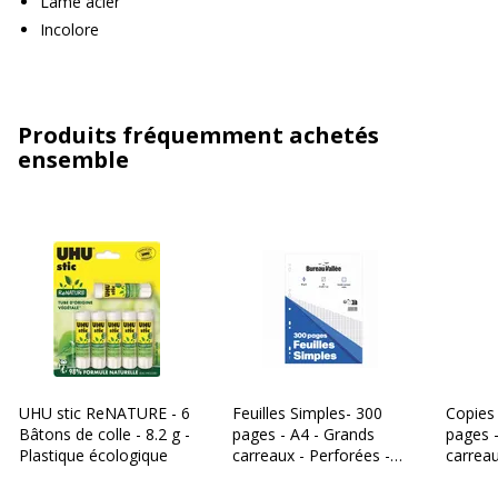
Lame acier
Incolore
Produits fréquemment achetés
ensemble
UHU stic ReNATURE - 6
Feuilles Simples- 300
Copies
Bâtons de colle - 8.2 g -
pages - A4 - Grands
pages 
Plastique écologique
carreaux - Perforées -
carreau
Bureau Vallée
Bureau