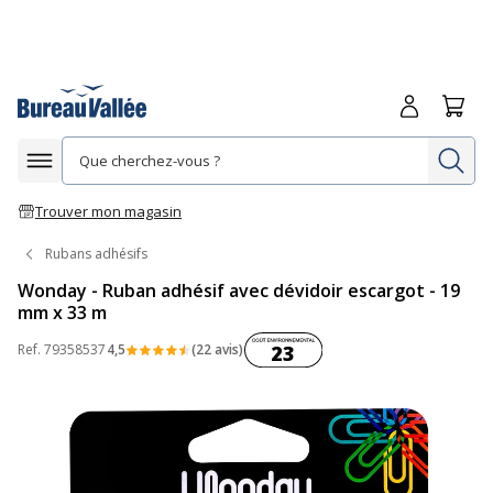
Me connecte
Panie
Re
Afficher la navigation
Trouver mon magasin
Rubans adhésifs
Wonday - Ruban adhésif avec dévidoir escargot - 19
mm x 33 m
Coût environnemental :
Ref.
79358537
4,5
(22 avis)
23