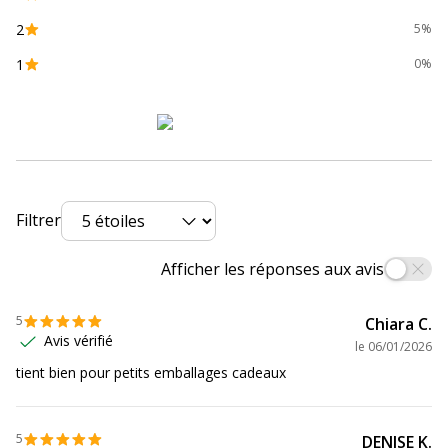
2
5%
Référence produit
FAD950062
fabricant
1
0%
Données logistiques
Données logistiques
Quantité emballée
1
Filtrer
Afficher les réponses aux avis
5
Chiara C.
Avis vérifié
le
06/01/2026
tient bien pour petits emballages cadeaux
5
DENISE K.