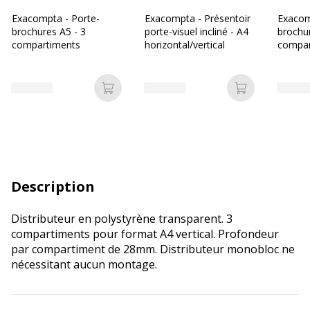
Exacompta - Porte-
Exacompta - Présentoir
Exacom
brochures A5 - 3
porte-visuel incliné - A4
brochur
compartiments
horizontal/vertical
compar
Ajouter au panier
Ajouter au p
Description
Distributeur en polystyrène transparent. 3
compartiments pour format A4 vertical. Profondeur
par compartiment de 28mm. Distributeur monobloc ne
nécessitant aucun montage.