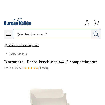
Me connecte
Panie
Re
Afficher la navigation
Trouver mon magasin
Porte-visuels
Exacompta - Porte-brochures A4 - 3 compartiments
Ref.
79396958
5
(1 avis)