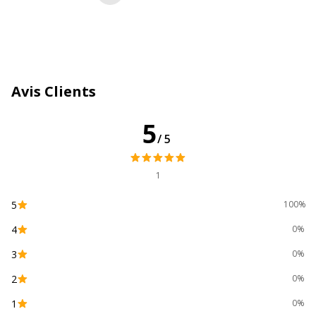
Type d'installation
Bureau
Type de produit
Porte-document
Données d'identification
Données d'identification
Avis Clients
Code barre maitre
9002493108936
5
/5
Marque
Exacompta
1
Référence produit fabricant
74158D
5
100%
Dimensions et poids
4
0%
Dimensions et poids
3
0%
Hauteur
339 mm
2
0%
1
0%
Largeur
237 mm