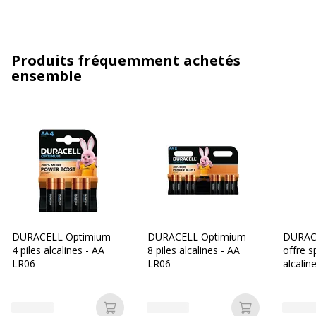
Produits fréquemment achetés
ensemble
DURACELL Optimium -
DURACELL Optimium -
DURAC
4 piles alcalines - AA
8 piles alcalines - AA
offre s
LR06
LR06
alcalin
Ajouter au panier
Ajouter au p