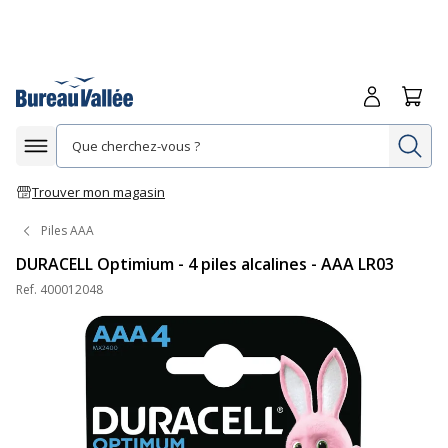
Me connecte
Panie
Re
Afficher la navigation
Trouver mon magasin
Piles AAA
DURACELL Optimium - 4 piles alcalines - AAA LR03
Ref.
400012048