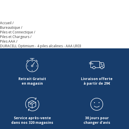
Référence produit fabricant
5000394137516
Garantie
Garantie
Accueil
Bureautique
Disponibilité des pièces détachées
nc
Piles et Connectique
Piles et Chargeurs
Piles AAA
DURACELL Optimium - 4 piles alcalines - AAA LR03
Garanties légales
2 ans
Informations sur les services
Informations sur les services
Etat du produit
Produit Neuf
Retrait Gratuit
Livraison offerte
en magasin
à partir de 29€
Données logistiques
Données logistiques
Quantité emballée
1
Service après-vente
30 jours pour
dans nos 320 magasins
changer d'avis