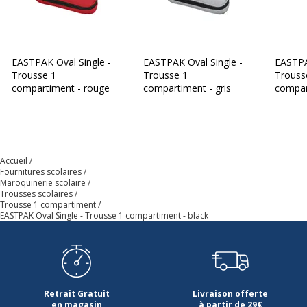
EASTPAK Oval Single -
EASTPAK Oval Single -
EASTPA
Trousse 1
Trousse 1
Trouss
compartiment - rouge
compartiment - gris
compar
Accueil
Fournitures scolaires
Maroquinerie scolaire
Trousses scolaires
Trousse 1 compartiment
EASTPAK Oval Single - Trousse 1 compartiment - black
Retrait Gratuit
Livraison offerte
en magasin
à partir de 29€