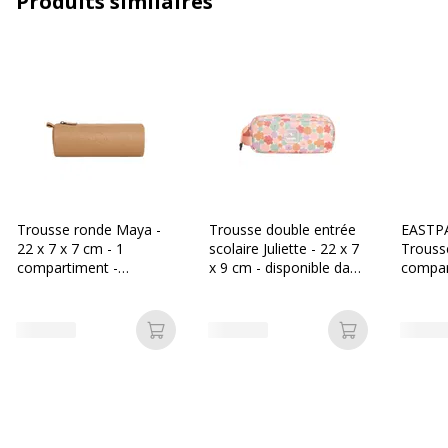
Produits similaires
Référence produit
K717008
fabricant
Trousse ronde Maya -
Trousse double entrée
EASTPA
22 x 7 x 7 cm - 1
scolaire Juliette - 22 x 7
Trouss
compartiment -
x 9 cm - disponible dans
compar
disponible dans
différentes couleurs -
Marine
différentes couleurs -
Biopic
Biopic
Ajouter au panier
Ajouter au p