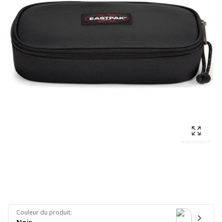
Affich
Couleur du produit
: