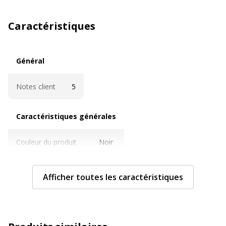
Caractéristiques
Général
Général
Notes client
5
Caractéristiques générales
Caractéristiques générales
Couleur du produit
Noir
Données d'identification
Données d'identification
Afficher toutes les caractéristiques
Code barre maitre
2012349353349,5414709028695
Marque
EASTPAK