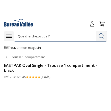
Me connecte
Panie
Re
Afficher la navigation
Trouver mon magasin
Trousse 1 compartiment
EASTPAK Oval Single - Trousse 1 compartiment -
black
Ref.
79416814
5
(1 avis)