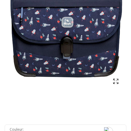
Affich
Couleur
: