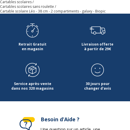
Cartables scolaires
Cartables scolaires sans roulette
Cartable scolaire Léo - 38 cm - 2 compartiments - galaxy - Biopic
Retrait Gratuit
Livraison offerte
en magasin
à partir de 29€
Service après-vente
30 jours pour
dans nos 320 magasins
changer d'avis
Besoin d’Aide ?
Une question sur un article, une