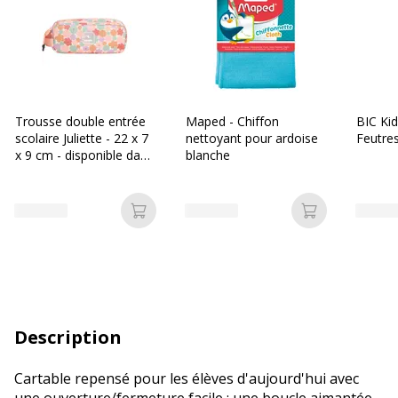
Trousse double entrée
Maped - Chiffon
BIC Kid
scolaire Juliette - 22 x 7
nettoyant pour ardoise
Feutres
x 9 cm - disponible dans
blanche
différentes couleurs -
Biopic
Ajouter au panier
Ajouter au p
Description
Cartable repensé pour les élèves d'aujourd'hui avec
une ouverture/fermeture facile : une boucle aimantée,