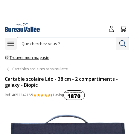
Me connecte
Panie
Re
Afficher la navigation
Trouver mon magasin
Cartables scolaires sans roulette
Cartable scolaire Léo - 38 cm - 2 compartiments -
galaxy - Biopic
Coût environnemental :
Ref.
405234215
5
(1 avis)
1870