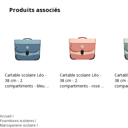
Produits associés
Cartable scolaire Léo -
Cartable scolaire Léo -
Cartabl
38 cm - 2
38 cm - 2
38 cm 
compartiments - bleu -
compartiments - rose -
compart
Biopic
Biopic
Biopic
Accueil
Fournitures scolaires
Maroquinerie scolaire