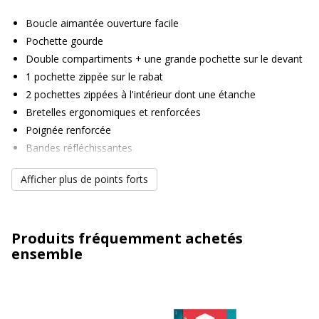
Boucle aimantée ouverture facile
Pochette gourde
Double compartiments + une grande pochette sur le devant
1 pochette zippée sur le rabat
2 pochettes zippées à l'intérieur dont une étanche
Bretelles ergonomiques et renforcées
Poignée renforcée
Bandes réfléchissantes
Renforts sur les 4 coins
Afficher plus de points forts
Emplacement pour inscrire le nom et prénom de l'enfant
Produits fréquemment achetés
ensemble