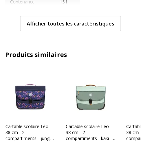
Contenance
15 l
Caractéristiques générales
Caractéristiques générales
Afficher toutes les caractéristiques
Couleur
Galaxy
Caractéristiques environnementales
Produits similaires
Caractéristiques environnementales
Impact environnemental
undefined kg CO2e
Données d'identification
Données d'identification
Marque
Biopic
Référence produit
BIOPIC_CARTABLE24_GALAXY
Cartable scolaire Léo -
Cartable scolaire Léo -
Cartabl
fabricant
38 cm - 2
38 cm - 2
38 cm 
compartiments - jungle
compartiments - kaki -
compart