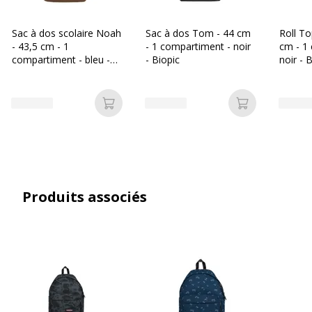
Couleur du produit
Reflect Camoblac
Sac à dos scolaire Noah
Sac à dos Tom - 44 cm
Roll To
Quantité incluse
1
- 43,5 cm - 1
- 1 compartiment - noir
cm - 1
compartiment - bleu -
- Biopic
noir - 
Biopic
Données d'identification
Données d'identification
Ajouter au panier
Ajouter au p
Code barre maitre
5400879259922
Marque
EASTPAK
Référence produit fabricant
EK620C87
Produits associés
Dimensions et poids
Dimensions et poids
Hauteur
40 cm
Largeur
30 cm