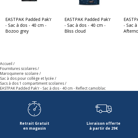
Poids du produit
430 g
EASTPAK Padded Pak'r
EASTPAK Padded Pak'r
EASTPA
- Sac à dos - 40 cm -
- Sac à dos - 40 cm -
- Sac à
Profondeur
18 cm
Bozoo grey
Bliss cloud
Aftern
Accueil
Fournitures scolaires
Maroquinerie scolaire
Sac à dos pour collège et lycée
Sacs à dos 1 compartiment scolaires
EASTPAK Padded Pak'r - Sac à dos - 40 cm - Reflect camoblac
Retrait Gratuit
Livraison offerte
en magasin
à partir de 29€