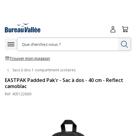
Me connecte
Panie
Re
Afficher la navigation
Trouver mon magasin
Sacs à dos 1 compartiment scolaires
EASTPAK Padded Pak'r - Sac à dos - 40 cm - Reflect
camoblac
Ref.
405122669