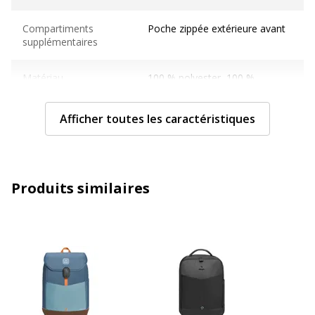
Compartiments
Poche zippée extérieure avant
supplémentaires
Matériau
100 % polyester, 100 %
végétalien
Afficher toutes les caractéristiques
Sangle de transport
Bretelles rembourrées, Poignée
sur le dessus
Type de fermeture
Fermeture éclair
Produits similaires
Type
Sac à dos
Caractéristiques générales
Caractéristiques générales
Catégorie de couleur
Noir