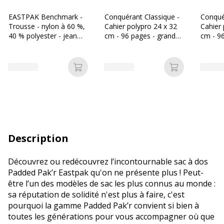
EASTPAK Benchmark -
Conquérant Classique -
Conqué
Trousse - nylon à 60 %,
Cahier polypro 24 x 32
Cahier 
40 % polyester - jean
cm - 96 pages - grands
cm - 9
noir
carreaux (Seyes) -
carreau
transparent
clair
Ajouter au panier
Ajouter au p
Description
Découvrez ou redécouvrez l’incontournable sac à dos
Padded Pak’r Eastpak qu'on ne présente plus ! Peut-
être l’un des modèles de sac les plus connus au monde :
sa réputation de solidité n'est plus à faire, c'est
pourquoi la gamme Padded Pak’r convient si bien à
toutes les générations pour vous accompagner où que