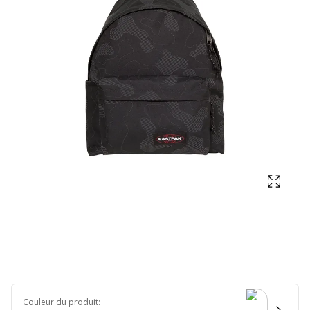
Affich
Couleur du produit
: