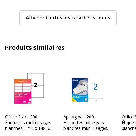
Diamètre
148 mm
Afficher toutes les caractéristiques
Rouleau
2
Taille de support
210 x 148 mm
Produits similaires
Taille des supports avec cartes
A4 (210 x 297 mm)
Compatible avec technologie
Jet d'encre, Laser
Technologie d'impression
Jet d'encre, Laser
Type d'adhésif
Auto-adhésif
Office Star - 200
Apli Agipa - 200
Office 
Type de supports
Étiquettes multi-emploi
Étiquettes multi-usages
Étiquettes adhésives
Étiquet
blanches - 210 x 148,5
blanches multi-usages -
blanche
Caractéristiques générales
mm - réf OS43655
210 x 148,5 mm - coins
mm - r