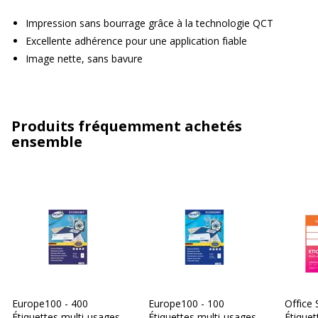
Impression sans bourrage grâce à la technologie QCT
Excellente adhérence pour une application fiable
Image nette, sans bavure
Produits fréquemment achetés
ensemble
Europe100 - 400
Europe100 - 100
Office 
Étiquettes multi-usages
Étiquettes multi-usages
Étiquet