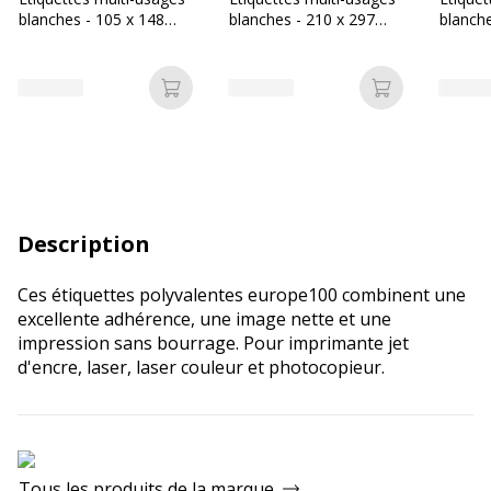
blanches - 105 x 148
blanches - 210 x 297
blanche
mm - réf ELA024
mm - réf ELA027
mm - r
Ajouter au panier
Ajouter au p
Description
Ces étiquettes polyvalentes europe100 combinent une
excellente adhérence, une image nette et une
impression sans bourrage. Pour imprimante jet
d'encre, laser, laser couleur et photocopieur.
Tous les produits de la marque