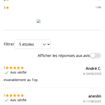
1
14%
Données d'identification
Données d'identification
Code barre maitre
4260167150086
Marque
europe100
Filtrer
Référence produit fabricant
ELA026
Afficher les réponses aux avis
Données logistiques
Données logistiques
5
André C.
Avis vérifié
le
04/06/2026
Quantité emballée
1
invariablement au Top
5
aneslin
Avis vérifié
le
11/08/2025