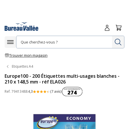
Me connecte
Panie
Re
Afficher la navigation
Trouver mon magasin
Etiquettes A4
Europe100 - 200 Étiquettes multi-usages blanches -
210 x 148,5 mm - réf ELA026
Coût environnemental :
Ref.
79413488
4,3
(7 avis)
274