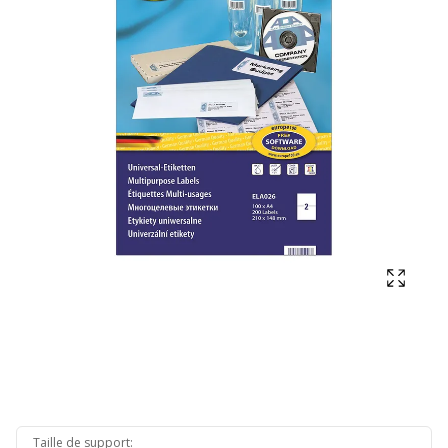
Affich
Taille de support
: