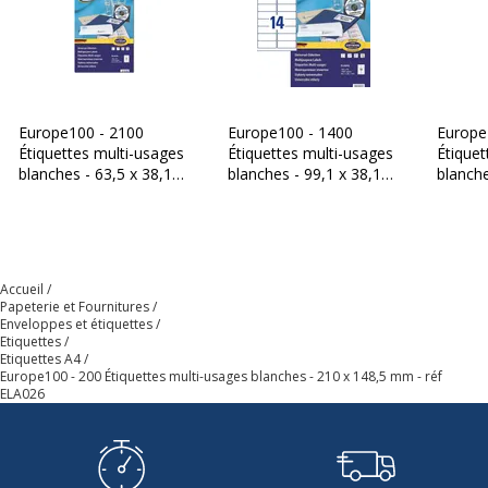
Europe100 - 2100
Europe100 - 1400
Europe
Étiquettes multi-usages
Étiquettes multi-usages
Étiquet
blanches - 63,5 x 38,1
blanches - 99,1 x 38,1
blanch
mm - réf ELA040
mm - réf ELA042
- réf E
Accueil
Papeterie et Fournitures
Enveloppes et étiquettes
Etiquettes
Etiquettes A4
Europe100 - 200 Étiquettes multi-usages blanches - 210 x 148,5 mm - réf
ELA026