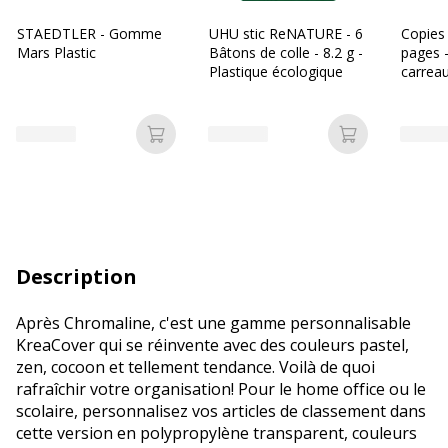
STAEDTLER - Gomme
UHU stic ReNATURE - 6
Copies
Mars Plastic
Bâtons de colle - 8.2 g -
pages 
Plastique écologique
carreau
Bureau
Ajouter au panier
Ajouter au p
Description
Après Chromaline, c'est une gamme personnalisable
KreaCover qui se réinvente avec des couleurs pastel,
zen, cocoon et tellement tendance. Voilà de quoi
rafraîchir votre organisation! Pour le home office ou le
scolaire, personnalisez vos articles de classement dans
cette version en polypropylène transparent, couleurs