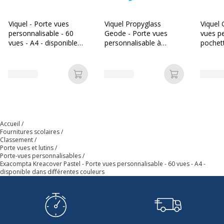
Nombre de pochettes
30
Viquel - Porte vues
Viquel Propyglass
Viquel 
personnalisable - 60
Geode - Porte vues
vues pe
Nombre de vues
60
vues - A4 - disponible
personnalisable à
pochet
dans différentes
pochettes
reposit
couleurs
repositionnables - 60
vues - 
Quantité de vues
60
vues - A4 - disponible
Ajouter au panier
Ajouter au p
dans différentes
couleurs
Taille du produit
240 x 320 mm
Caractéristiques générales
Caractéristiques générales
Accueil
Fournitures scolaires
Classement
Porte vues et lutins
Couleurs du produit
Corail, jaune citron, mauve, bleu
Porte-vues personnalisables
disponible
pastel, vert pastel
Exacompta Kreacover Pastel - Porte vues personnalisable - 60 vues - A4 -
disponible dans différentes couleurs
Quantité incluse
1
Type de produit
Porte document personnalisable