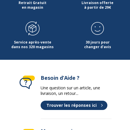
Retrait Gratuit
Livraison offerte
Caractéristiques environnementales
en magasin
à partir de 29€
Caractéristiques environnementales
Produit recyclable
Non
Données d'identification
Données d'identification
Service après-vente
30 jours pour
dans nos 320 magasins
changer d'avis
Code barre maitre
3130630058397
Marque
Exacompta
Besoin d’Aide ?
Référence produit fabricant
5839E
Une question sur un article, une
livraison, un retour...
Dimensions et poids
Dimensions et poids
Trouver les réponses ici
Poids du produit
255 g