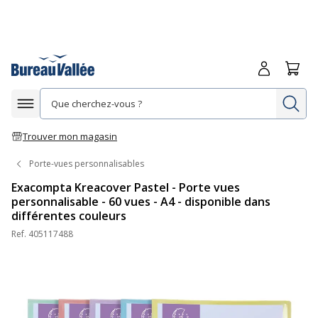
Me connecte
Panie
Re
Afficher la navigation
Trouver mon magasin
Porte-vues personnalisables
Exacompta Kreacover Pastel - Porte vues
personnalisable - 60 vues - A4 - disponible dans
différentes couleurs
Ref.
405117488