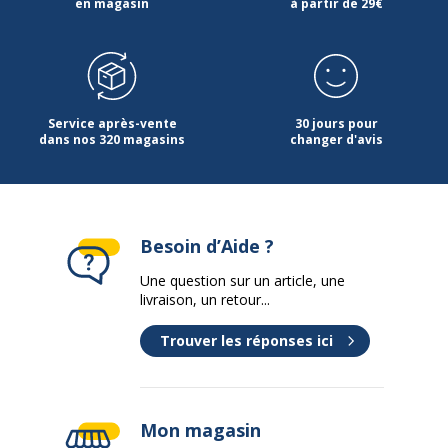
en magasin
à partir de 29€
Couleur du produit
Assortiment de couleurs de
rêve
Quantité incluse
1
Service après-vente
30 jours pour
dans nos 320 magasins
changer d'avis
Type de produit
Classeur à anneaux
Données d'identification
Données d'identification
Besoin d’Aide ?
Code barre maitre
Une question sur un article, une
3130630512103
livraison, un retour...
Marque
Exacompta
Trouver les réponses ici
Référence produit fabricant
51210E
Dimensions et poids
Mon magasin
Dimensions et poids