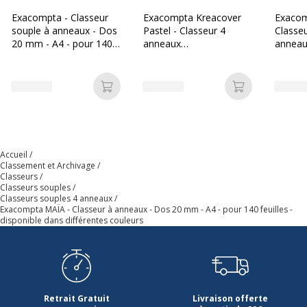
Format pris en charge
A4 (210 x 297 mm)
Exacompta - Classeur
Exacompta Kreacover
Exacom
souple à anneaux - Dos
Pastel - Classeur 4
Classeu
Largeur du dos
20 mm
20 mm - A4 - pour 140
anneaux
anneau
feuilles - disponible dans
personnalisable - Dos
A4 - po
différentes couleurs
20 mm - A4 - pour 140
disponi
Matériau(x) du produit
Polypropylène recyclé
feuilles - disponible dans
différe
Ajouter au panier
Ajouter au p
différentes couleurs
Nombre d'anneaux
4.0000
Taille du produit
250 x 320 mm
Accueil
Classement et Archivage
Classeurs
Transparent
Oui
Classeurs souples
Classeurs souples 4 anneaux
Exacompta MAÏA - Classeur à anneaux - Dos 20 mm - A4 - pour 140 feuilles -
Type de porte-papier
Classeur à anneaux ronds
disponible dans différentes couleurs
Caractéristiques générales
Caractéristiques générales
Couleurs du produit
Bleu, magenta, orange, vert
Retrait Gratuit
Livraison offerte
disponible
eau