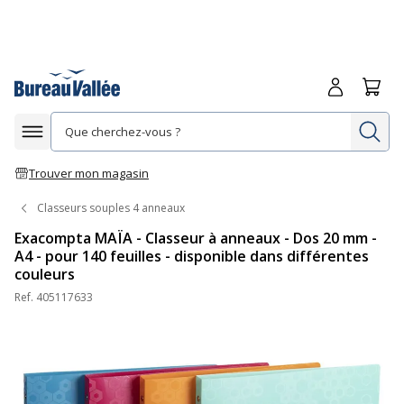
Me connecte
Panie
Re
Afficher la navigation
Trouver mon magasin
Classeurs souples 4 anneaux
Exacompta MAÏA - Classeur à anneaux - Dos 20 mm -
A4 - pour 140 feuilles - disponible dans différentes
couleurs
Ref.
405117633