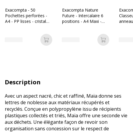
Exacompta - 50
Exacompta Nature
Exacom
Pochettes perforées -
Future - Intercalaire 6
Classeu
A4 - PP lisses - cristal
positions - A4 Maxi -
anneau
6/100E
carte lustrée colorée
A4 - po
disponi
différe
Ajouter au panier
Ajouter au p
Description
Avec un aspect nacré, chic et raffiné, Maïa donne ses
lettres de noblesse aux matériaux récupérés et
recyclés. Conçue en polypropylène issu de récipients
plastiques collectés et triés, Maïa offre une seconde vie
aux déchets. Une élégante façon de revoir son
organisation sans concession sur le respect de