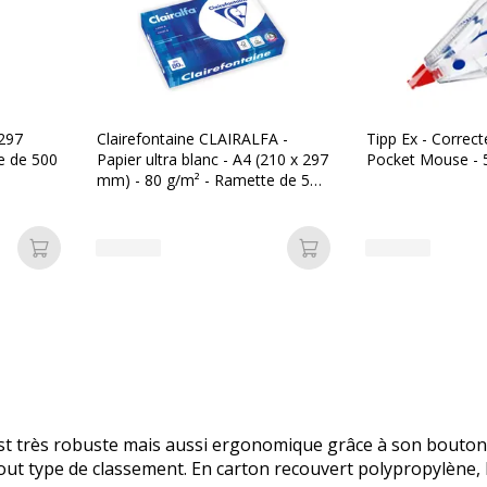
 297
Clairefontaine CLAIRALFA -
Tipp Ex - Correct
e de 500
Papier ultra blanc - A4 (210 x 297
Pocket Mouse -
mm) - 80 g/m² - Ramette de 500
feuilles
Ajouter au panier
Ajouter au panier
st très robuste mais aussi ergonomique grâce à son bouton
 tout type de classement. En carton recouvert polypropylène, 