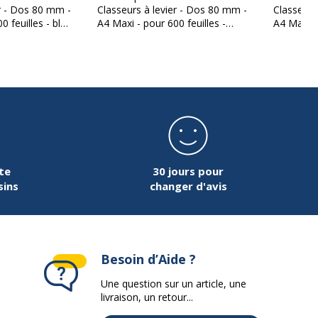
er - Dos 80 mm -
Classeurs à levier - Dos 80 mm -
Classeurs
0 feuilles - bleu
A4 Maxi - pour 600 feuilles -
A4 Maxi - 
10 ans
blanc
frambois
te
30 jours pour
sins
changer d'avis
Besoin d’Aide ?
Une question sur un article, une
livraison, un retour...