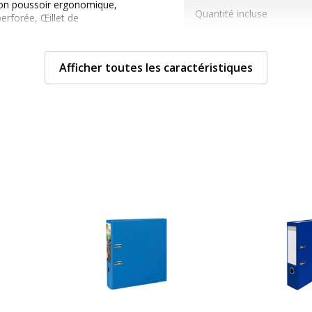
ton poussoir ergonomique,
Quantité incluse
erforée, Œillet de
ion avec bord métallisé
Type de produit
Afficher toutes les caractéristiques
che
 mm)