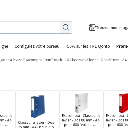
Rechercher
Trouver mon mag
ligne
Configurez votre bureau
-50% sur les TPE Qonto
Prom
igides à levier
Exacompta Prem'Touch - 10 Classeurs à levier - Dos 80 mm - A4 Ma
sseur à
Exacompta - Classeur à
Exacompta - 
 mm - A4
levier - Dos 80 mm - A4
levier - Dos 
Classeur à levier - Dos
es -
- pour 600 feuilles -
- pour 600 feu
75 mm - A4 - pour 715