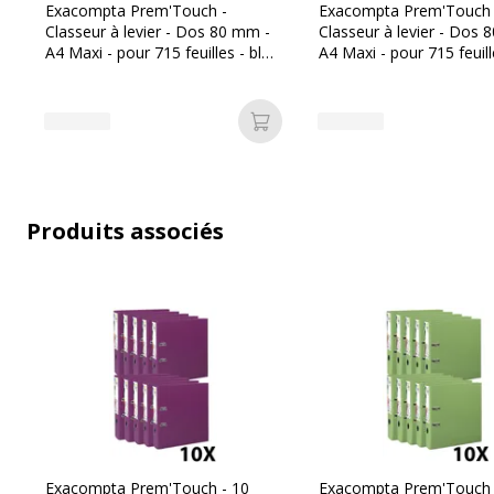
Exacompta Prem'Touch -
Exacompta Prem'Touch 
Classeur à levier - Dos 80 mm -
Classeur à levier - Dos 
Largeur du dos
80 mm
A4 Maxi - pour 715 feuilles - bleu
A4 Maxi - pour 715 feuill
foncé
clair
Matériau(x) du
Carton recouvert de polyprop
produit
de polypropène
Ajouter au panier
Nombre
2.0000
d'anneaux
Produits associés
Porte(s)-
Oui
étiquettes de
tranche
Taille du produit
320 x 300 mm
Données d'identification
Exacompta Prem'Touch - 10
Exacompta Prem'Touch 