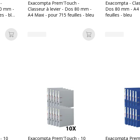
-
Exacompta Prem'Touch -
Exacompta - Class
80 mm -
Classeur à levier - Dos 80 mm -
Dos 80 mm - A4 
es - bleu
A4 Maxi - pour 715 feuilles - bleu
feuilles - bleu
ylène, Carton recouvert
Ajouter au panier
Ajouter au panier
Garantie
- 10
Exacompta Prem'Touch - 10
Exacompta Prem'