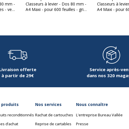
 80 mm -
Classeurs à levier - Dos 80 mm -
Classeurs à levi
Garantie
es - vert
A4 Maxi - pour 600 feuilles - gris
A4 Maxi - pour 60
30632533427
Garantie commerciale
foncé
foncé
acompta
342EX10-DROP
Livraison offerte
Service après-ven
à partir de 29€
dans nos 320 maga
320 mm
 produits
Nos services
Nous connaître
80 mm
uits reconditionnés
Rachat de cartouches
L'entreprise Bureau Vallée
494 g
es d’achat
Reprise de cartables
Presse