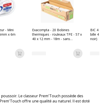
eur - Mini
Exacompta - 20 Bobines
BIC 4 Coul
 5mm x 6m
thermiques - rouleaux TPE - 57 x
bille 4 co
40 x 12 mm - 18m - sans
noir)
mandrin ni film plastique
Ajouter au panier
Ajouter au pan
 poussoir. Le classeur Prem'Touch possède des
Prem'Touch offre une qualité au naturel. Il est doté