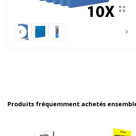
Affich
Slide précédent
Slid
Produits fréquemment achetés ensembl