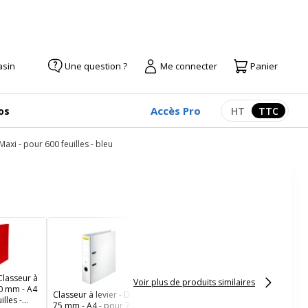
asin
Une question ?
Me connecter
Panier
Accès Pro
os
HT
TTC
Afficher les pr
Afficher
xi - pour 600 feuilles - bleu
Classeur à levier - Dos
75 mm - A4 - pour 715
feuilles - rouge - Les
Prix Mini
Classeur à
Voir plus de produits similaires
80 mm - A4
Classeur à levier - Dos
illes -
75 mm - A4 - pour 715