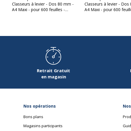
Classeurs à levier - Dos 80 mm -
Classeurs à levier - Dos
Données d'identification
A4 Maxi - pour 600 feuilles -
A4 Maxi - pour 600 feuill
Code barre maitre
31
fuchsia
anis
Marque
Ex
Référence produit fabricant
53
Retrait Gratuit
en magasin
Dimensions et poids
Dimensions et poids
Hauteur
Nos opérations
Nos
Largeur
Bons plans
Prod
Poids du produit
Magasins participants
Guid