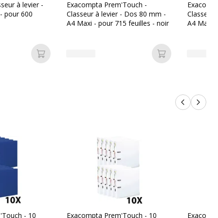
eur à levier -
Exacompta Prem'Touch -
Exacompt
- pour 600
Classeur à levier - Dos 80 mm -
Classeur 
A4 Maxi - pour 715 feuilles - noir
A4 Maxi - 
anis
Ajouter au panier
Ajouter au pan
Produits p
Produi
Touch - 10
Exacompta Prem'Touch - 10
Exacompt