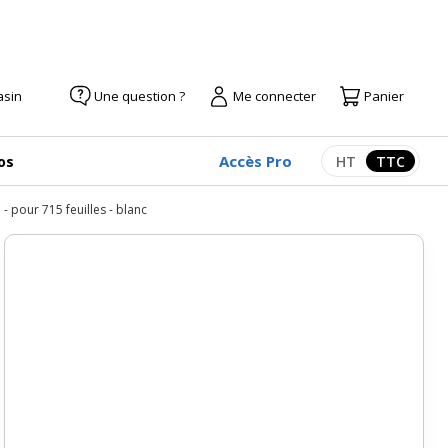
asin
Une question ?
Me connecter
Panier
Accès Pro
os
HT
TTC
Afficher les pr
Afficher
 pour 715 feuilles - blanc