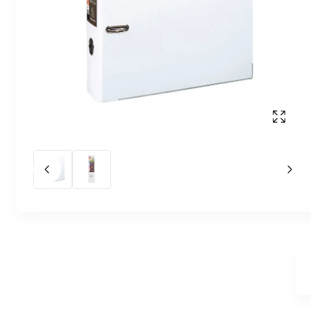
Affich
Slide précédent
Slid