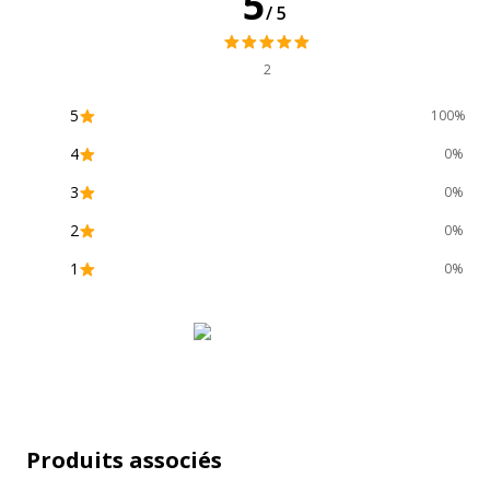
5
/5
Caractéristiques générales
2
Caractéristiques générales
5
100%
Catégorie de couleur
Blanc
4
0%
Couleur du produit
Blanc
3
0%
2
0%
Quantité incluse
1
1
0%
Type de produit
Classe
Garantie
Produits associés
Garantie