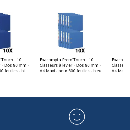
320 mm
80 mm
300 mm
Touch - 10
Exacompta Prem'Touch - 10
Exacompt
er - Dos 80 mm -
Classeurs à levier - Dos 80 mm -
Classeurs
0 feuilles - bleu
A4 Maxi - pour 600 feuilles - bleu
A4 Maxi - 
blanc