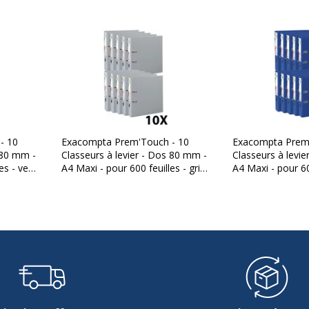
10 ans
Hauteur
Largeur
Profondeur
- 10
Exacompta Prem'Touch - 10
Exacompta Prem'
 80 mm -
Classeurs à levier - Dos 80 mm -
Classeurs à levi
es - vert
A4 Maxi - pour 600 feuilles - gris
A4 Maxi - pour 60
foncé
foncé