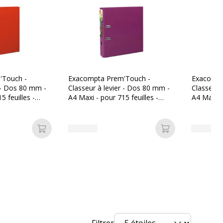
Étiquette de dos amovible
A4 Maxi, A4 Maxi
80 mm
'Touch -
Exacompta Prem'Touch -
Exacompt
r - Dos 80 mm -
Classeur à levier - Dos 80 mm -
Classeur 
Carton recouvert de polypropylène, Carton
5 feuilles -
A4 Maxi - pour 715 feuilles -
A4 Maxi - 
recouvert de polypropène
fuchsia
foncé
Métal
Ajouter au panier
Ajouter au pan
Oui
320 x 300 mm
Filtrer