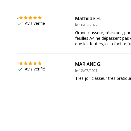
5
Mathilde H.
Données d'identificati
Avis vérifié
le
10/02/2022
Données d'identification
Grand classeur, résistant, pa
, Blanc
Code barre maitre
feuilles A4 ne dépassent pas 
que les feuilles, cela facilite l’u
Marque
5
MARIANE G.
Référence produit fabrica
Avis vérifié
le
12/07/2021
Très joli classeur très pratiqu
ur à levier
Dimensions et poids
Dimensions et poids