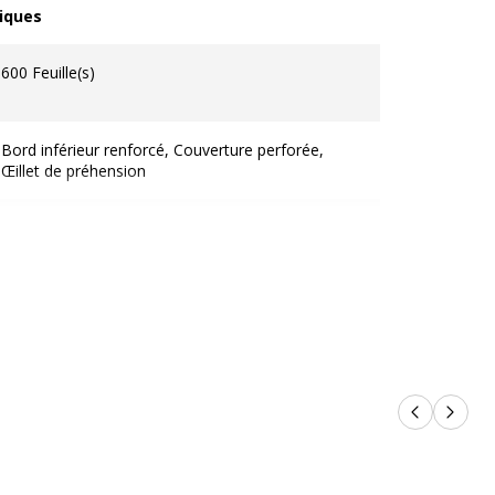
iques
ques
600 Feuille(s)
Bord inférieur renforcé, Couverture perforée,
Œillet de préhension
Blanc
Pochette à étiquette de tranche
80 mm
Produits p
Produi
2.8 mm