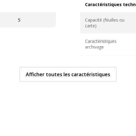
Caractéristiques techn
Caractéristiques techni
5
Capacité (feuilles ou
carte)
Caractéristiques
archivage
Couleur
Afficher toutes les caractéristiques
Détails des
compartiments
Diamètre de
l'anneau
Epaisseur du
matériau