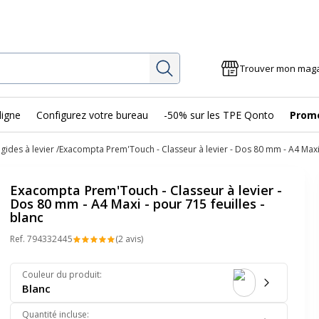
Rechercher
Trouver mon mag
ligne
Configurez votre bureau
-50% sur les TPE Qonto
Prom
igides à levier
Exacompta Prem'Touch - Classeur à levier - Dos 80 mm - A4 Maxi -
Exacompta Prem'Touch - Classeur à levier -
Dos 80 mm - A4 Maxi - pour 715 feuilles -
blanc
Ref.
79433244
5
(2 avis)
Couleur du produit
:
Blanc
Quantité incluse
: