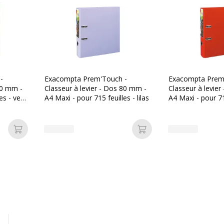
Etiquettes
Format pris en
charge
Largeur du dos
-
Exacompta Prem'Touch -
Exacompta Prem
80 mm -
Classeur à levier - Dos 80 mm -
Classeur à levie
Matériau(x) du
es - vert
A4 Maxi - pour 715 feuilles - lilas
A4 Maxi - pour 71
produit
rouge
Matière
Ajouter au panier
Ajouter au panier
Porte(s)-étiquettes
de tranche
Taille du produit