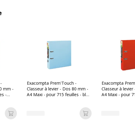
e
-
Exacompta Prem'Touch -
Exacompta Prem
80 mm -
Classeur à levier - Dos 80 mm -
Classeur à levie
es -
A4 Maxi - pour 715 feuilles - bleu
A4 Maxi - pour 71
clair
rouge
Ajouter au panier
Ajouter au panier