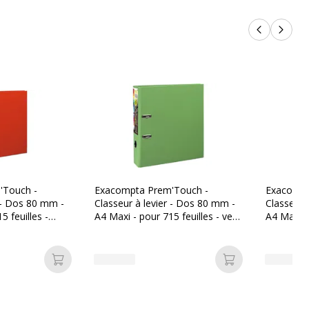
Produits p
Produi
'Touch -
Exacompta Prem'Touch -
Exacompt
r - Dos 80 mm -
Classeur à levier - Dos 80 mm -
Classeur 
5 feuilles -
A4 Maxi - pour 715 feuilles - vert
A4 Maxi - 
anis
foncé
Ajouter au panier
Ajouter au pan