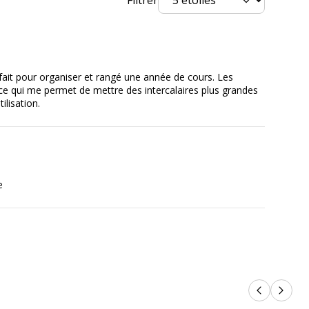
on
rfait pour organiser et rangé une année de cours. Les
3130630533481
ce qui me permet de mettre des intercalaires plus grandes
tilisation.
Exacompta
nt
53348E
e
Produits p
Produi