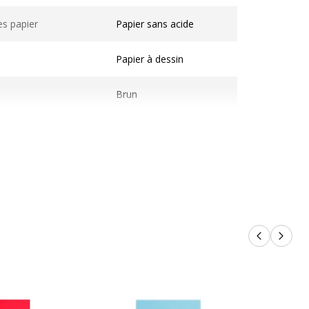
ques
es papier
Papier sans acide
Papier à dessin
Brun
50 x 70 cm
270 g/m2
Papier
Produits p
Produi
ales