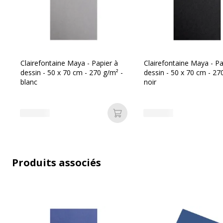
Informations sur les services
Etat du produit
Produit
Clairefontaine Maya - Papier à
Clairefontaine Maya - Pa
dessin - 50 x 70 cm - 270 g/m² -
dessin - 50 x 70 cm - 27
blanc
noir
Ajouter au panier
Données d'identification
Données d'identification
Code barre maitre
3
Produits associés
Marque
C
Référence produit fabricant
9