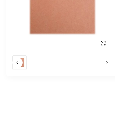
Affich
Slide précédent
Slid