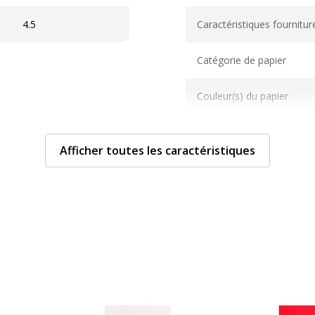
Caractéristiques techni
4.5
Caractéristiques fournitur
Catégorie de papier
Couleur(s) du papier
Format
Afficher toutes les caractéristiques
Grammage
Matériau(x) du produit
Caractéristiques génér