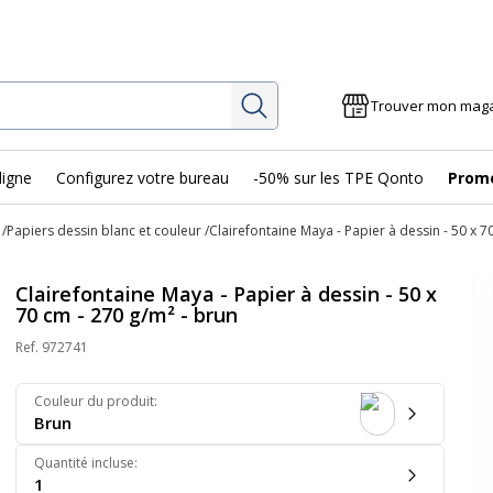
Rechercher
Trouver mon mag
ligne
Configurez votre bureau
-50% sur les TPE Qonto
Prom
Papiers dessin blanc et couleur
Clairefontaine Maya - Papier à dessin - 50 x 7
Clairefontaine Maya - Papier à dessin - 50 x
70 cm - 270 g/m² - brun
Ref.
972741
Couleur du produit
:
Brun
Quantité incluse
:
1