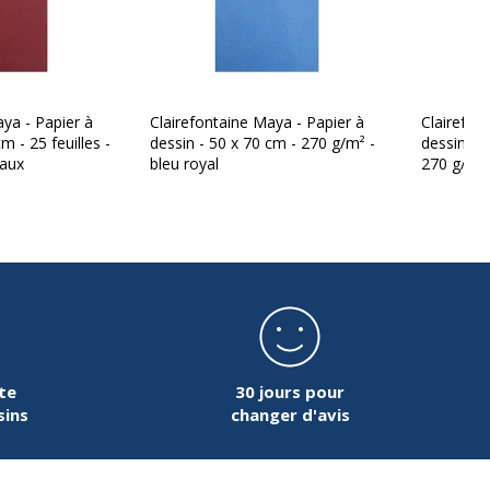
aya - Papier à
Clairefontaine Maya - Papier à
Clairefon
m - 25 feuilles -
dessin - 50 x 70 cm - 270 g/m² -
dessin - 5
eaux
bleu royal
270 g/m² 
te
30 jours pour
sins
changer d'avis