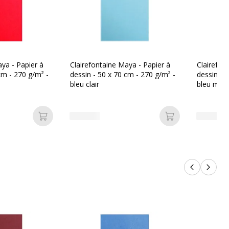
les
Brun
Brun
1
aya - Papier à
Clairefontaine Maya - Papier à
Clairefon
cm - 270 g/m² -
dessin - 50 x 70 cm - 270 g/m² -
dessin - 
bleu clair
bleu minu
Ajouter au panier
Ajouter au pan
1
Produits p
Produi