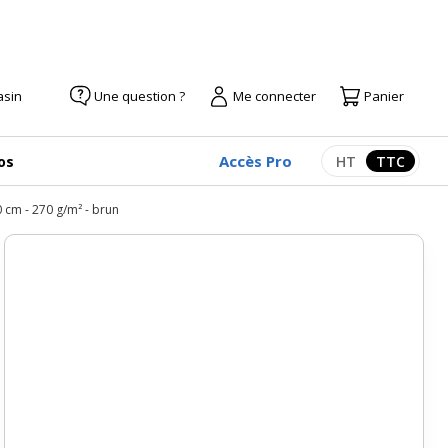
asin
Une question ?
Me connecter
Panier
Accès Pro
os
HT
TTC
Afficher les pr
Afficher
0 cm - 270 g/m² - brun