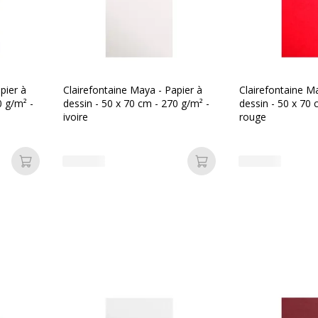
Caractéristiques généra
 Neuf
Catégorie de couleur
Couleur du produit
Quantité incluse
pier à
Clairefontaine Maya - Papier à
Clairefontaine M
0 g/m² -
dessin - 50 x 70 cm - 270 g/m² -
dessin - 50 x 70 
ivoire
rouge
Ajouter au panier
Ajouter au panier
Données logistiques
Données logistiques
329680972740
Quantité emballée
lairefontaine
7274C-1item