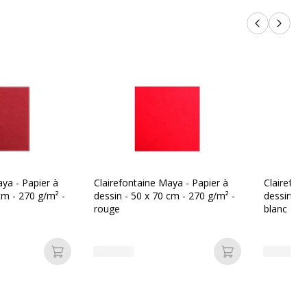
Produits p
Produi
aya - Papier à
Clairefontaine Maya - Papier à
Clairefon
cm - 270 g/m² -
dessin - 50 x 70 cm - 270 g/m² -
dessin - 
rouge
blanc
Ajouter au panier
Ajouter au pan