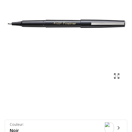
Affich
Couleur
:
Noir