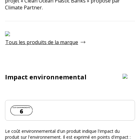
projet « Clean Ocean Plastic Banks » proposé par
Climate Partner.
Tous les produits de la marque
Impact environnemental
Coût environnemental :
6
Le coût environnemental d'un produit indique l'impact du
produit sur l'environnement. Il est exprimé en points d'impact :