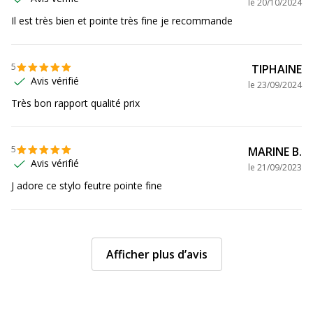
le
20/10/2024
Il est très bien et pointe très fine je recommande
Produit rechargeable
Non
Produit sans plastique
Non
5
TIPHAINE
Avis vérifié
le
23/09/2024
Produit recyclable
Non
Très bon rapport qualité prix
Présence de substance
Non
dangereuses
5
MARINE B.
Avis vérifié
le
21/09/2023
J adore ce stylo feutre pointe fine
Afficher plus d’avis