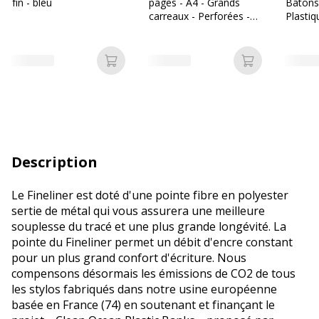
fin - bleu
pages - A4 - Grands
Bâtons 
carreaux - Perforées -
Plastiq
Bureau Vallée
Ajouter au panier
Ajouter au p
Description
Le Fineliner est doté d'une pointe fibre en polyester
sertie de métal qui vous assurera une meilleure
souplesse du tracé et une plus grande longévité. La
pointe du Fineliner permet un débit d'encre constant
pour un plus grand confort d'écriture. Nous
compensons désormais les émissions de CO2 de tous
les stylos fabriqués dans notre usine européenne
basée en France (74) en soutenant et finançant le