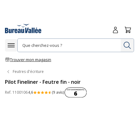
Me connecte
Panie
Re
Afficher la navigation
Trouver mon magasin
Feutres d'écriture
Pilot Fineliner - Feutre fin - noir
Coût environnemental :
Ref.
1100106
4,6
(9 avis)
6